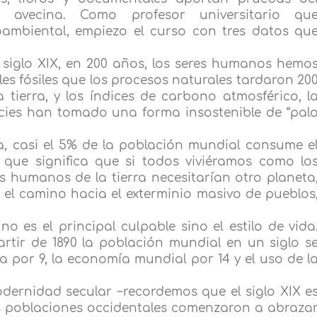
 avecina. Como profesor universitario qu
ambiental, empiezo el curso con tres datos qu
l siglo XIX, en 200 años, los seres humanos hemo
s fósiles que los procesos naturales tardaron 20
 tierra, y los índices de carbono atmosférico, l
ecies han tomado una forma insostenible de “pal
, casi el 5% de la población mundial consume e
 que significa que si todos viviéramos como lo
s humanos de la tierra necesitarían otro planeta
 el camino hacia el exterminio masivo de pueblos
no es el principal culpable sino el estilo de vida
rtir de 1890 la población mundial en un siglo s
ua por 9, la economía mundial por 14 y el uso de l
odernidad secular −recordemos que el siglo XIX e
s poblaciones occidentales comenzaron a abraza