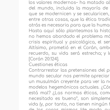
los valores modernos− ha matado al
del mundo, incluida la mayoría de
que se modernicen y se secularicen, 
entre otras cosas, que la ética trad
atrás es necesaria para que la huma
Hasta aquí sólo planteamos la histor
no hemos abordado el problema más 
crisis espiritual y psicológica, el 
Altísimo, prometió en el Corán, amb
recuerdo, su vida será estrecha; y 
[Corán 20:124].
Cuestiones éticas
Contrarrestar las pretensiones del 
mundo secular nos permite apreciar l
un musulmán creyente para ver la ne
modelos hegemónicos actuales. ¿Có
está mal? ¿Las normas éticas, com
necesitado es bueno”, son simplem
vida (y, por tanto, no tienen ningún
de las cosas mismas (de modo qu