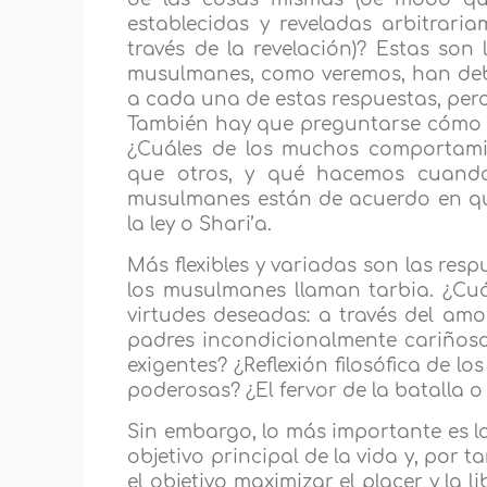
establecidas y reveladas arbitrari
través de la revelación)? Estas son
musulmanes, como veremos, han deb
a cada una de estas respuestas, pero
También hay que preguntarse cómo se
¿Cuáles de los muchos comportami
que otros, y qué hacemos cuando 
musulmanes están de acuerdo en que 
la ley o Shari’a.
Más flexibles y variadas son las res
los musulmanes llaman tarbia. ¿Cuá
virtudes deseadas: a través del am
padres incondicionalmente cariñoso
exigentes? ¿Reflexión filosófica de l
poderosas? ¿El fervor de la batalla o 
Sin embargo, lo más importante es la 
objetivo principal de la vida y, por t
el objetivo maximizar el placer y la l