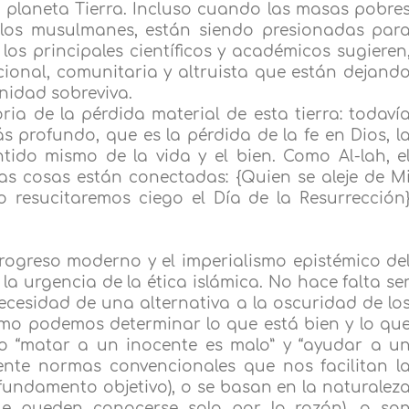
 planeta Tierra. Incluso cuando las masas pobre
 los musulmanes, están siendo presionadas par
los principales científicos y académicos sugieren
icional, comunitaria y altruista que están dejand
nidad sobreviva.
ia de la pérdida material de esta tierra: todaví
profundo, que es la pérdida de la fe en Dios, l
sentido mismo de la vida y el bien. Como Al-lah, e
as cosas están conectadas: {Quien se aleje de M
lo resucitaremos ciego el Día de la Resurrección
progreso moderno y el imperialismo epistémico de
a urgencia de la ética islámica. No hace falta se
cesidad de una alternativa a la oscuridad de lo
mo podemos determinar lo que está bien y lo qu
o “matar a un inocente es malo” y “ayudar a u
ente normas convencionales que nos facilitan l
 fundamento objetivo), o se basan en la naturalez
e pueden conocerse solo por la razón), o so