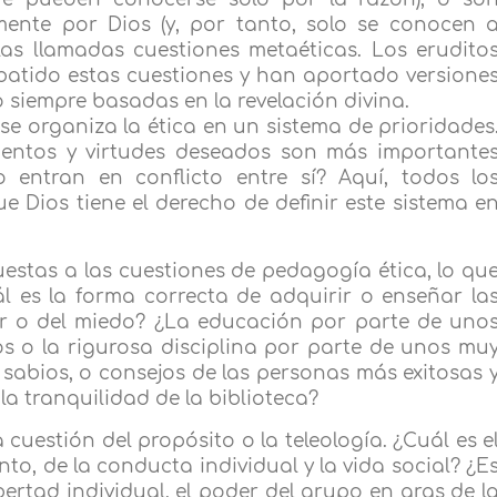
amente por Dios (y, por tanto, solo se conocen 
 las llamadas cuestiones metaéticas. Los erudito
atido estas cuestiones y han aportado versione
 siempre basadas en la revelación divina.
 organiza la ética en un sistema de prioridades
entos y virtudes deseados son más importante
entran en conflicto entre sí? Aquí, todos lo
Dios tiene el derecho de definir este sistema e
puestas a las cuestiones de pedagogía ética, lo qu
l es la forma correcta de adquirir o enseñar la
or o del miedo? ¿La educación por parte de uno
s o la rigurosa disciplina por parte de unos mu
os sabios, o consejos de las personas más exitosas 
la tranquilidad de la biblioteca?
cuestión del propósito o la teleología. ¿Cuál es e
anto, de la conducta individual y la vida social? ¿E
ibertad individual, el poder del grupo en aras de l