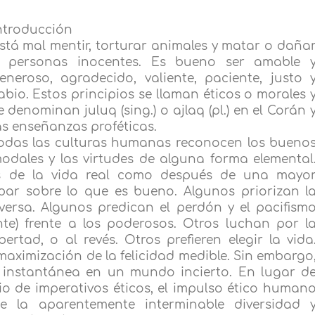
ntroducción
stá mal mentir, torturar animales y matar o daña
 personas inocentes. Es bueno ser amable 
eneroso, agradecido, valiente, paciente, justo 
abio. Estos principios se llaman éticos o morales 
e denominan juluq (sing.) o ajlaq (pl.) en el Corán 
as enseñanzas proféticas.
odas las culturas humanas reconocen los bueno
odales y las virtudes de alguna forma elemental
es de la vida real como después de una mayo
epar sobre lo que es bueno. Algunos priorizan l
eversa. Algunos predican el perdón y el pacifism
nte) frente a los poderosos. Otros luchan por l
tad, o al revés. Otros prefieren elegir la vida
 maximización de la felicidad medible. Sin embargo
ón instantánea en un mundo incierto. En lugar d
io de imperativos éticos, el impulso ético human
e la aparentemente interminable diversidad 