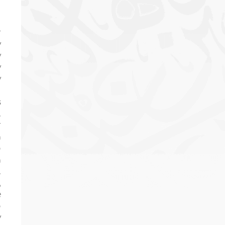
r
y
y
y
y
s
.
r
a
o
a
.
,
e
o
y