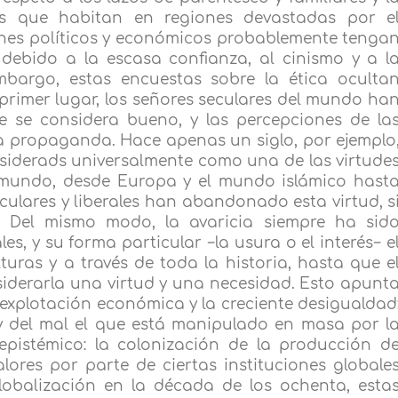
as que habitan en regiones devastadas por e
denes políticos y económicos probablemente tenga
ebido a la escasa confianza, al cinismo y a l
mbargo, estas encuestas sobre la ética oculta
 primer lugar, los señores seculares del mundo ha
ue se considera bueno, y las percepciones de la
a propaganda. Hace apenas un siglo, por ejemplo
nsiderads universalmente como una de las virtude
 mundo, desde Europa y el mundo islámico hast
eculares y liberales han abandonado esta virtud, s
. Del mismo modo, la avaricia siempre ha sid
s, y su forma particular −la usura o el interés− e
uras y a través de toda la historia, hasta que e
derarla una virtud y una necesidad. Esto apunt
xplotación económica y la creciente desigualdad
 y del mal el que está manipulado en masa por l
 epistémico: la colonización de la producción d
alores por parte de ciertas instituciones globale
globalización en la década de los ochenta, esta