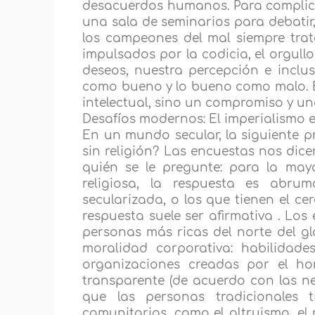
desacuerdos humanos. Para complic
una sala de seminarios para debatir,
los campeones del mal siempre trat
impulsados por la codicia, el orgull
deseos, nuestra percepción e inclu
como bueno y lo bueno como malo. E
intelectual, sino un compromiso y un
Desafíos modernos: El imperialismo 
En un mundo secular, la siguiente p
sin religión? Las encuestas nos dic
quién se le pregunte: para la may
religiosa, la respuesta es abr
secularizada, o los que tienen el ce
respuesta suele ser afirmativa . Los
personas más ricas del norte del g
moralidad corporativa: habilidade
organizaciones creadas por el ho
transparente (de acuerdo con las ne
que las personas tradicionales t
comunitarias, como el altruismo, el 