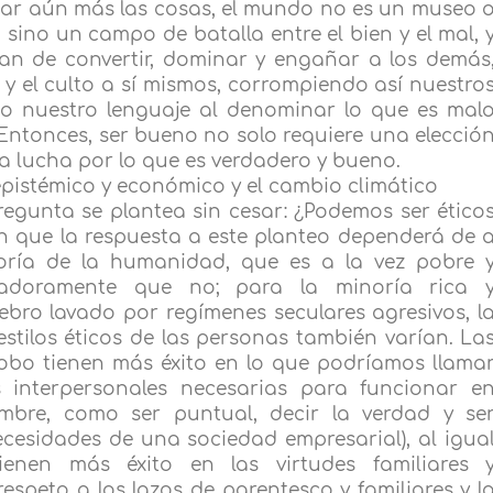
ar aún más las cosas, el mundo no es un museo 
 sino un campo de batalla entre el bien y el mal, 
an de convertir, dominar y engañar a los demás
o y el culto a sí mismos, corrompiendo así nuestro
so nuestro lenguaje al denominar lo que es mal
ntonces, ser bueno no solo requiere una elecció
a lucha por lo que es verdadero y bueno.
epistémico y económico y el cambio climático
regunta se plantea sin cesar: ¿Podemos ser ético
en que la respuesta a este planteo dependerá de 
oría de la humanidad, que es a la vez pobre 
umadoramente que no; para la minoría rica 
rebro lavado por regímenes seculares agresivos, l
 estilos éticos de las personas también varían. La
lobo tienen más éxito en lo que podríamos llama
s interpersonales necesarias para funcionar e
mbre, como ser puntual, decir la verdad y se
cesidades de una sociedad empresarial), al igua
ienen más éxito en las virtudes familiares 
respeto a los lazos de parentesco y familiares y l