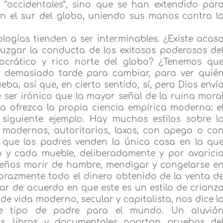
 “occidentales”, sino que se han extendido par
ca en el sur del globo, uniendo sus manos contra l
ologías tienden a ser interminables. ¿Existe acas
juzgar la conducta de los exitosos poderosos de
ocrático y rico norte del globo? ¿Tenemos qu
a demasiado tarde para cambiar, para ver quié
eba, así que, en cierto sentido, sí, pero Dios enví
 ser irónico que la mayor señal de la ruina mora
la ofrezca la propia ciencia empírica moderna: e
 siguiente ejemplo. Hay muchos estilos sobre l
 y modernos, autoritarios, laxos, con apego o co
 que los padres venden la única casa en la qu
llo y cada mueble, deliberadamente y por avarici
ueños morir de hambre, mendigar y congelarse e
vorazmente todo el dinero obtenido de la venta d
ar de acuerdo en que este es un estilo de crianz
de vida moderno, secular y capitalista, nos dice l
ese tipo de padre para el mundo. Un aluvió
icos, libros y documentales aportan pruebas de