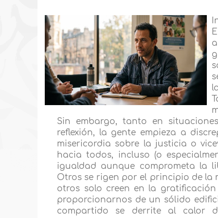
I
E
a
g
s
s
l
T
m
Sin embargo, tanto en situacion
reflexión, la gente empieza a discr
misericordia sobre la justicia o vic
hacia todos, incluso (o especialme
igualdad aunque comprometa la liber
Otros se rigen por el principio de la
otros solo creen en la gratificaci
proporcionarnos de un sólido edific
compartido se derrite al calor d