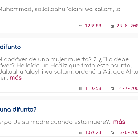
uhammad, sallallaahu ‘alaihi wa sallam, lo
123988
23-6-20
difunto
 el cadáver de una mujer muerta? 2. ¿Ella debe
áver? He leído un Hadiz que trata este asunto,
allaahu ‘alayhi wa sallam, ordenó a ‘Ali, que Al-l
er..
más
110258
14-7-20
 una difunta?
cuerpo de su madre cuando esta muere?..
más
107023
15-6-20