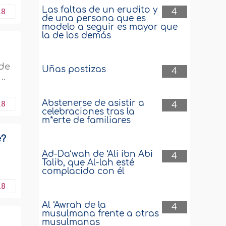
Las faltas de un erudito y
18
4
de una persona que es
modelo a seguir es mayor que
la de los demás
 de
Uñas postizas
4
..
Abstenerse de asistir a
18
4
celebraciones tras la
m*erte de familiares
e?
Ad-Da‘wah de ‘Ali ibn Abi
4
Talib, que Al-lah esté
complacido con él
18
Al ‘Awrah de la
4
musulmana frente a otras
musulmanas