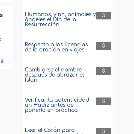
Humanos, yinn, animales y
s
3
ángeles el Día de la
Resurrección
á
Respecto a las licencias
3
de la oración en viajes
08
Cambiarse el nombre
3
después de abrazar el
Islam
Verificar la autenticidad
3
un Hadiz antes de
ponerlo en práctica
Leer el Corán para
3