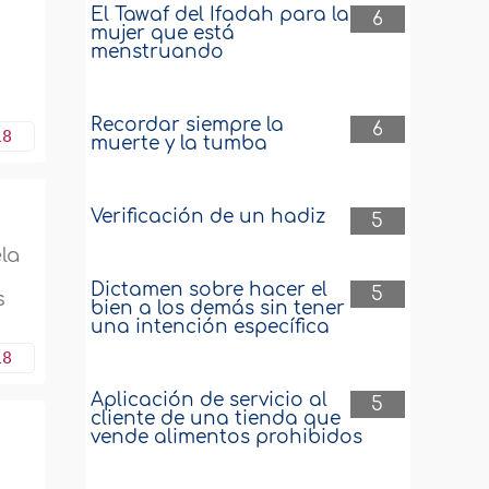
El Tawaf del Ifadah para la
6
mujer que está
menstruando
Recordar siempre la
6
18
muerte y la tumba
Verificación de un hadiz
5
ela
Dictamen sobre hacer el
5
s
bien a los demás sin tener
una intención específica
18
Aplicación de servicio al
5
cliente de una tienda que
vende alimentos prohibidos