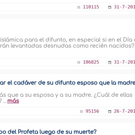
110115
31-7-20
islámica para el difunto, en especial si en el Día
erán levantadas desnudas como recién nacidos? 
106825
31-7-20
ar el cadáver de su difunto esposo que la madr
s que a su esposa y a su madre. ¿Cuál de ellas
 ..
más
95156
26-7-20
po del Profeta luego de su muerte?