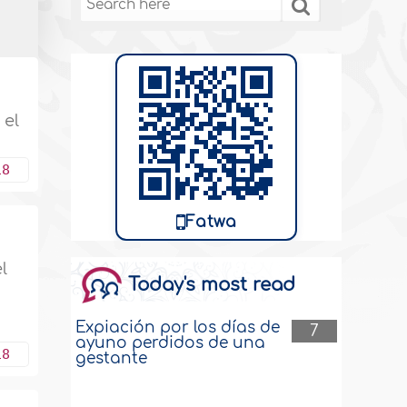
 el
18
Fatwa
l
Today's most read
Expiación por los días de
7
ayuno perdidos de una
18
gestante