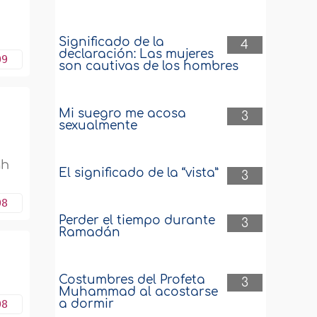
Significado de la
4
declaración: Las mujeres
09
son cautivas de los hombres
Mi suegro me acosa
3
sexualmente
ah
El significado de la “vista”
3
08
Perder el tiempo durante
3
Ramadán
Costumbres del Profeta
3
Muhammad al acostarse
a dormir
08