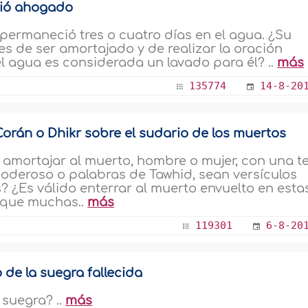
rió ahogado
ermaneció tres o cuatro días en el agua. ¿Su
s de ser amortajado y de realizar la oración
l agua es considerada un lavado para él? ..
más
135774
14-8-20
Corán o Dhikr sobre el sudario de los muertos
 o amortajar al muerto, hombre o mujer, con una t
poderoso o palabras de Tawhid, sean versículos
? ¿Es válido enterrar al muerto envuelto en esta
a que muchas..
más
119301
6-8-20
de la suegra fallecida
 suegra? ..
más