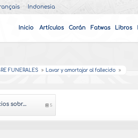
rançais
Indonesia
Inicio
Artículos
Corán
Fatwas
Libros
BRE FUNERALES
Lavar y amortajar al fallecido
Juicios sobre amortajar al fallecido
5