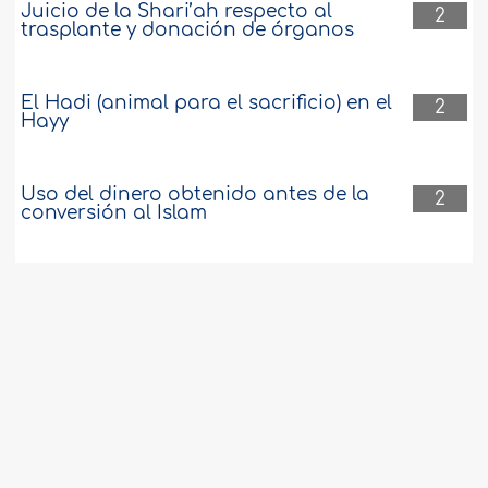
Juicio de la Shari’ah respecto al
2
trasplante y donación de órganos
El Hadi (animal para el sacrificio) en el
2
Hayy
Uso del dinero obtenido antes de la
2
conversión al Islam
El deseo ferviente por conocer a Al lah
2
no significa desear la muerte
El cálculo de los meses y los horarios de
2
la oración
Recuperación consecutiva de ayunos
2