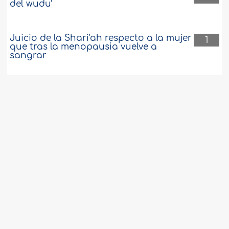
del wudu’
Juicio de la Shari'ah respecto a la mujer
1
que tras la menopausia vuelve a
sangrar
Súplica recomendada al romper el
1
ayuno
No está seguro si la secreción es madhi
1
o no
El Corán ha sido preservado de omisión
1
y adiciones en su contenido
Jugar con muñecas pasada la
1
pubertad