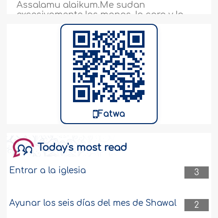
Assalamu alaikum.Me sudan
excesivamente las manos, la cara y la
nariz, sin fiebre ni causa aparente. He
sabido que los médicos recetan un tipo
de medicamento con el cual se ungen
las manos para mantenerlas secas.
Entonces, ¿está permitido según la
Shari‘ah usar esa medicina si me puede
ayudar a escribir y a concentrarme
mejor?..
más
92542
8-7-2008
Fatwa
Today's most read
Entrar a la iglesia
3
Ayunar los seis días del mes de Shawal
2