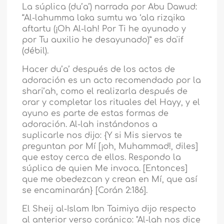
La súplica (du’a’) narrada por Abu Dawud:
“Al-lahumma laka sumtu wa ‘ala rizqika
aftartu (¡Oh Al-lah! Por Ti he ayunado y
por Tu auxilio he desayunado)” es da'if
(débil).
Hacer du’a’ después de los actos de
adoración es un acto recomendado por la
shari’ah, como el realizarla después de
orar y completar los rituales del Hayy, y el
ayuno es parte de estas formas de
adoración. Al-lah instándonos a
suplicarle nos dijo: {Y si Mis siervos te
preguntan por Mí [¡oh, Muhammad!, diles]
que estoy cerca de ellos. Respondo la
súplica de quien Me invoca. [Entonces]
que me obedezcan y crean en Mí, que así
se encaminarán} [Corán 2:186].
El Sheij al-Islam Ibn Taimiya dijo respecto
al anterior verso coránico: "Al-lah nos dice