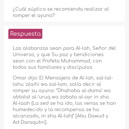
¿Cuál súplica se recomienda realizar al
romper el ayuno?
Respuesta
Las alabanzas sean para Al-lah, Señor del
Universo, y que Su paz y bendiciones
sean con el Profeta Muhammad, con
todos sus familiares y discípulos.
Omar dijo: El Mensajero de Al-lah, sal-lal-
lahu 'alaihi wa sal-lam, solía decir al
romper su ayuno: “Dhahaba al-dama’ wa
abtalat al-‘uruq wa zabata al-ayr in sha
Al-laah (La sed se ha ido, las venas se han
humedecido y la recompensa se ha
alcanzado, in sha Al-lah)” [Abu Dawud y
Ad-Daraqutni].