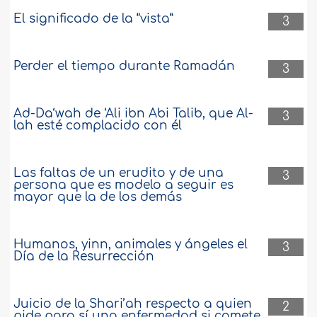
El significado de la “vista”
3
Perder el tiempo durante Ramadán
3
Ad-Da‘wah de ‘Ali ibn Abi Talib, que Al-
3
lah esté complacido con él
Las faltas de un erudito y de una
3
persona que es modelo a seguir es
mayor que la de los demás
Humanos, yinn, animales y ángeles el
3
Día de la Resurrección
Juicio de la Shari’ah respecto a quien
2
pide para sí una enfermedad si comete