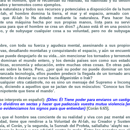
a el hombre, que le recuerdan su realidad, su habilidad y su destin
nados y terremotos como ejemplos.
la naturaleza y todos sus recursos y potenciales a disposición de la hu
lah, el hombre domina la tierra, el mar y el espacio, armado con
s que Al-lah lo Ha dotado mediante la naturaleza. Para hacer h
xiste una máquina hecha por sus propias manos, lista para su servi
cusa para que el hombre se crea un dios? ¿Acaso está él en una posici
do, y de subyugar cualquier cosa a su voluntad, pero no de subyuga
re, con toda su fuerza y agudeza mental, asesinando a sus propio
vas, desafiando montañas y conquistando el espacio, y aún se encuent
que puede despojarlo de su vida…sin mencionar los tornados y terremot
 dominan el mundo entero, y los demás países son como sus estado
íticas, economía y educación, entre muchas otras cosas. En otras pal
ses sobre la tierra. Pero, ¿por qué su poder no puede dominar un to
anzada tecnología, ellos pueden predecir la llegada de un tornado arr
tenerlo o desviar su curso hacia Afganistán o Irak?
cualquier otra catástrofe, no es sino un mensaje del Supremo e Incom
o, diciendo a aquellos que se jactan de sus músculos: ‘Conoce tus lí
ipotente que tiene el mando’.
 se interpreta en español):
{Diles: Él Tiene poder para enviaros un castig
a, o dividiros en sectas y hacer que padezcáis vuestra mutua violencia [
o evidenciamos los signos para que entiendan}
[Corán 6:65].
 que el hombre sea conciente de su realidad y viva con paz mental e
lidad, tiene que rendirse a la Voluntad de Al-lah, su Creador y Susten
ía, el Corán, y la segunda, la Sunnah del Profeta, sallallahu ‘alayhi w