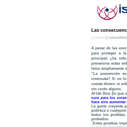
Las consecuenci
| IslamWe
11/10/2010
A pesar de las eno
para proteger a la
principal, ¿ha si
prevenirse estas en
lema ampliamente d
“La prevención e
insensata? Si no l
cuesta dinero ni esf
sin costo alguno.
Al-lah Dice (lo que 
cura para los coraz
hace sino aumentar 
La gente creyente 
pobreza o cualquier 
todos los profetas
probados.
Estas pruebas impu