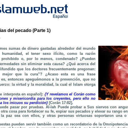
as del pecado (Parte 1)
b
rmes sumas de dinero gastadas alrededor del mundo
 humanidad, el tener sexo ilícito, como la razón
do prohibido o, por lo menos, condenado? ¿Pueden
fermedades sin eliminar esta causa? ¿Qué acerca del
ifundido que los doctores frecuentemente pregonan:
s mejor que la cura”? ¿Acaso esta es una frase
o es, entonces apeguémonos a la prevención, que no
uerzo: la virtud y la moralidad, la cual el Islam otorga
se interpreta en español):
{Y revelamos el Corán como
ones y misericordia para los creyentes, pero ello no
a los inicuos su perdición}
[Corán 17:82].
puede pasar por pruebas. Al-lah Puede probar a Sus siervos con angus
otra cosa para fortalecer su fe, expiar sus pecados y elevar su rango en
, la paz sea con ellos, y otras personas virtuosas soportaron una 
estas pueden servir también como un recordatorio de la Omnipotencia 