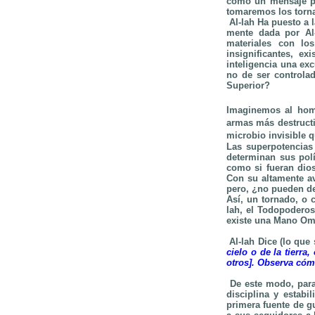
como un mensaje par
tomaremos los tor
Al-lah Ha puesto a 
mente dada por Al-
materiales con lo
insignificantes, e
inteligencia una ex
no de ser controla
Superior?
Imaginemos al homb
armas más destructi
microbio invisible 
Las superpotencias
determinan sus pol
como si fueran dio
Con su altamente av
pero, ¿no pueden de
Así, un tornado, o 
lah, el Todopoderos
existe una Mano Omn
Al-lah Dice (lo que
cielo o de la tierr
otros]. Observa cóm
De este modo, para
disciplina y estabi
primera fuente de gu