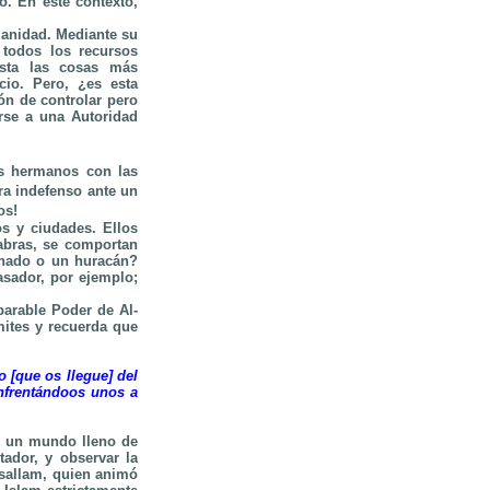
o. En este contexto,
manidad. Mediante su
 todos los recursos
asta las cosas más
cio. Pero, ¿es esta
ón de controlar pero
rse a una Autoridad
s hermanos con las
ra indefenso ante un
os!
s y ciudades. Ellos
abras, se comportan
rnado o un huracán?
asador, por ejemplo;
parable Poder de Al-
mites y recuerda que
o [que os llegue] del
enfrentándoos unos a
n un mundo lleno de
tador, y observar la
a sallam, quien animó