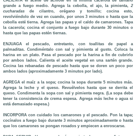
CALIENTA
el aceite de achiote en la misma cacerola de tamaño
grande a fuego medio. Agrega la cebolla, el ajo, la pimienta,
2
cucharadas
de cilantro, orégano y tomillo; cocina esto,
revolviéndolo de vez en cuando, por unos 3 minutos o hasta que la
cebolla esté tierna. Agrega las papas y el caldo de camarones. Tapa
la cacerola; cocina el conjunto a fuego bajo durante 30 minutos o
hasta que las papas estén tiernas.
ENJUAGA
el pescado, entretanto, con toallitas de papel a
palmaditas. Condiméntalo con sal y pimienta al gusto. Coloca la
harina en un plato. Pasa el pescado por la harina a fin de cubrirlo
por ambos lados. Calienta el aceite vegetal en una sartén grande.
Cocina las rebanadas de pescado hasta que se doren un poco por
ambos lados (aproximadamente 3 minutos por lado).
AGREGA
el maíz a la sopa; cocina la sopa durante 5 minutos más.
Agrega la leche y el queso. Revuélvelos hasta que se derrita el
queso. Condimenta la sopa con sal y pimienta negra. (La sopa debe
tener la consistencia de crema espesa. Agrega más leche o agua si
está demasiado espesa.)
INCORPORA
con cuidado los camarones y el pescado. Pon la tapa;
cocínalos a fuego bajo durante 3 minutos aproximadamente o hasta
que los camarones se pongan rosados y empiecen a enroscarse.