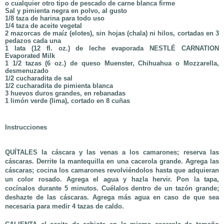
o cualquier otro tipo de pescado de carne blanca firme
Sal y pimienta negra en polvo, al gusto
1/8 taza de harina para todo uso
1/4 taza de aceite vegetal
2 mazorcas de maíz (elotes), sin hojas (chala) ni hilos, cortadas en 3
pedazos cada una
1 lata (12 fl. oz.) de leche evaporada NESTLÉ CARNATION
Evaporated Milk
1 1/2 tazas (6 oz.) de queso Muenster, Chihuahua o Mozzarella,
desmenuzado
1/2 cucharadita de sal
1/2 cucharadita de pimienta blanca
3 huevos duros grandes, en rebanadas
1 limón verde (lima), cortado en 8 cuñas
Instrucciones
QUÍTALES
la cáscara y las venas a los camarones; reserva las
cáscaras. Derrite la mantequilla en una cacerola grande. Agrega las
cáscaras; cocina los camarones revolviéndolos hasta que adquieran
un color rosado. Agrega el agua y hazla hervir. Pon la tapa,
cocínalos durante 5 minutos. Cuélalos dentro de un tazón grande;
deshazte de las cáscaras. Agrega más agua en caso de que sea
necesaria para medir 4 tazas de caldo.