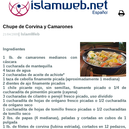
Chupe de Corvina y Camarones
| IslamWeb
21/04/2009
Ingredientes
1 lb. de camarones medianos con
cáscara
1 cucharada de mantequilla
4 tazas de agua
2 cucharadas de aceite de achiote*
1 taza de cebolla finamente picada (aproximadamente 1 mediana)
2 dientes de ajo finamente picados
1 chile picante rojo, sin semillas, finamente picado o 1/4 de
cucharadita de pimentón picante (cayena)
3 cucharadas de cilantro o perejil fresco picado,
uso dividido
1 cucharadita de hojas de orégano fresco picadas o 1/2 cucharadita
de orégano seco
1 cucharadita de hojas de tomillo fresco picadas o 1/2 cucharaditas
de tomillo seco
2 lbs. de papas (4 medianas), peladas y cortadas en cubos de 1
pulgada
1 lb. de filetes de corvina (lubina estriada), cortados en 12 pedazos,