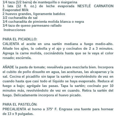
1/4 taza (1/2 barra) de mantequilla o margarina
1 lata (12 fl. oz.) de leche evaporada NESTLÉ CARNATION
Evaporated Milk
2 huevos grandes, ligeramente batidos
1/2 cucharadita de sal
1/4 cucharadita de pimienta molida blanca o negra
1/4 taza de queso parmesano rallado
Instrucciones
PARA EL PICADILLO:
CALIENTA
el aceite en una sartén mediana a fuego medio-alto.
Añade los ajíes, la cebolla y el ajo y cocínalos de 2 a 3 minutos.
Agrega la carne molida, cocinándola hasta que se le vaya el color
rosado; escúrrela.
AÑADE
la pasta de tomate; revuélvela para mezclarla bien. Incorpora
el cubito de pollo disuelto en agua, las aceitunas, las alcaparras y la
sal. Cocina el picadillo sin tapar la sartén y revolviéndolo de vez en
cuando hasta que casi todo el líquido se haya evaporado. Reduce el
fuego a bajo; agrégale las pasas. Tapa la sartén; cocínalo por 10
minutos más, revolviéndolo de vez en cuando. Retira la sartén del
fuego. Delicadamente incorpora el huevo picado.
PARA EL PASTELÓN:
PRECALIENTA
el horno a 375° F. Engrasa una fuente para hornear
de 13 x 9 pulgadas.