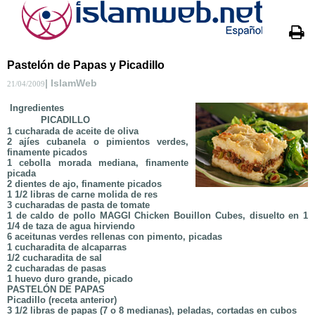
Pastelón de Papas y Picadillo
| IslamWeb
21/04/2009
Ingredientes
PICADILLO
1 cucharada de aceite de oliva
2 ajíes cubanela o pimientos verdes,
finamente picados
1 cebolla morada mediana, finamente
picada
2 dientes de ajo, finamente picados
1 1/2 libras de carne molida de res
3 cucharadas de pasta de tomate
1 de caldo de pollo MAGGI Chicken Bouillon Cubes, disuelto en 1
1/4 de taza de agua hirviendo
6 aceitunas verdes rellenas con pimento, picadas
1 cucharadita de alcaparras
1/2 cucharadita de sal
2 cucharadas de pasas
1 huevo duro grande, picado
PASTELÓN DE PAPAS
Picadillo (receta anterior)
3 1/2 libras de papas (7 o 8 medianas), peladas, cortadas en cubos