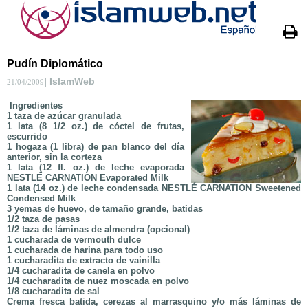
Pudín Diplomático
| IslamWeb
21/04/2009
Ingredientes
1 taza de azúcar granulada
1 lata (8 1/2 oz.) de cóctel de frutas,
escurrido
1 hogaza (1 libra) de pan blanco del día
anterior, sin la corteza
1 lata (12 fl. oz.) de leche evaporada
NESTLÉ CARNATION Evaporated Milk
1 lata (14 oz.) de leche condensada NESTLÉ CARNATION Sweetened
Condensed Milk
3 yemas de huevo, de tamaño grande, batidas
1/2 taza de pasas
1/2 taza de láminas de almendra (opcional)
1 cucharada de vermouth dulce
1 cucharada de harina para todo uso
1 cucharadita de extracto de vainilla
1/4 cucharadita de canela en polvo
1/4 cucharadita de nuez moscada en polvo
1/8 cucharadita de sal
Crema fresca batida, cerezas al marrasquino y/o más láminas de