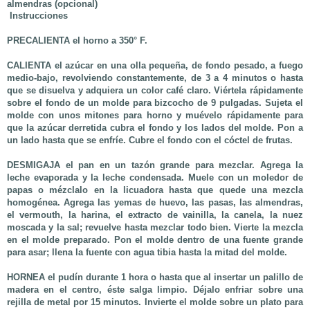
almendras (opcional)
Instrucciones
PRECALIENTA
el horno a 350° F.
CALIENTA
el azúcar en una olla pequeña, de fondo pesado, a fuego
medio-bajo, revolviendo constantemente, de 3 a 4 minutos o hasta
que se disuelva y adquiera un color café claro. Viértela rápidamente
sobre el fondo de un molde para bizcocho de 9 pulgadas. Sujeta el
molde con unos mitones para horno y muévelo rápidamente para
que la azúcar derretida cubra el fondo y los lados del molde. Pon a
un lado hasta que se enfríe. Cubre el fondo con el cóctel de frutas.
DESMIGAJA
el pan en un tazón grande para mezclar. Agrega la
leche evaporada y la leche condensada. Muele con un moledor de
papas o mézclalo en la licuadora hasta que quede una mezcla
homogénea. Agrega las yemas de huevo, las pasas, las almendras,
el vermouth, la harina, el extracto de vainilla, la canela, la nuez
moscada y la sal; revuelve hasta mezclar todo bien. Vierte la mezcla
en el molde preparado. Pon el molde dentro de una fuente grande
para asar; llena la fuente con agua tibia hasta la mitad del molde.
HORNEA
el pudín durante 1 hora o hasta que al insertar un palillo de
madera en el centro, éste salga limpio. Déjalo enfriar sobre una
rejilla de metal por 15 minutos. Invierte el molde sobre un plato para