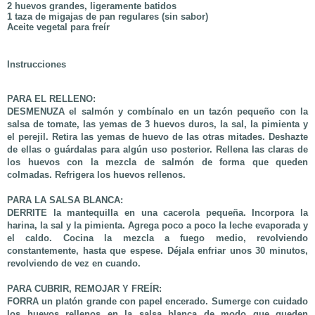
2 huevos grandes, ligeramente batidos
1 taza de migajas de pan regulares (sin sabor)
Aceite vegetal para freír
Instrucciones
PARA EL RELLENO:
DESMENUZA
el salmón y combínalo en un tazón pequeño con la
salsa de tomate, las yemas de 3 huevos duros, la sal, la pimienta y
el perejil. Retira las yemas de huevo de las otras mitades. Deshazte
de ellas o guárdalas para algún uso posterior. Rellena las claras de
los huevos con la mezcla de salmón de forma que queden
colmadas. Refrigera los huevos rellenos.
PARA LA SALSA BLANCA:
DERRITE
la mantequilla en una cacerola pequeña. Incorpora la
harina, la sal y la pimienta. Agrega poco a poco la leche evaporada y
el caldo. Cocina la mezcla a fuego medio, revolviendo
constantemente, hasta que espese. Déjala enfriar unos 30 minutos,
revolviendo de vez en cuando.
PARA CUBRIR, REMOJAR Y FREÍR:
FORRA
un platón grande con papel encerado. Sumerge con cuidado
los huevos rellenos en la salsa blanca de modo que queden