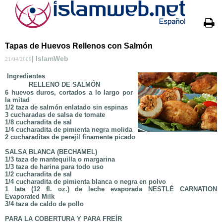
Tapas de Huevos Rellenos con Salmón
| IslamWeb
21/04/2009
Ingredientes
RELLENO DE SALMÓN
6 huevos duros, cortados a lo largo por
la mitad
1/2 taza de salmón enlatado sin espinas
3 cucharadas de salsa de tomate
1/8 cucharadita de sal
1/4 cucharadita de pimienta negra molida
2 cucharaditas de perejil finamente picado
SALSA BLANCA (BECHAMEL)
1/3 taza de mantequilla o margarina
1/3 taza de harina para todo uso
1/2 cucharadita de sal
1/4 cucharadita de pimienta blanca o negra en polvo
1 lata (12 fl. oz.) de leche evaporada NESTLÉ CARNATION
Evaporated Milk
3/4 taza de caldo de pollo
PARA LA COBERTURA Y PARA FREÍR