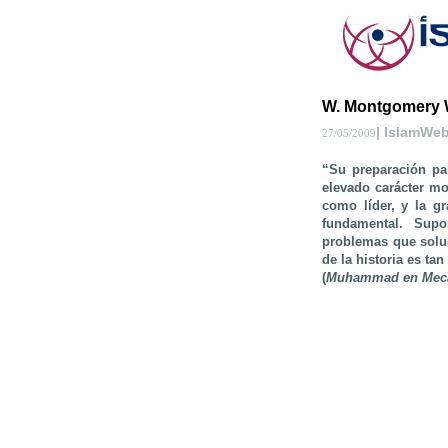
W. Montgomery 
| IslamWe
27/05/2009
“Su preparación par
elevado carácter mo
como líder, y la g
fundamental. Su
problemas que solu
de la historia es 
(
Muhammad en Mec