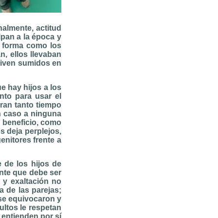
nalmente, actitud
lpan a la época y
a forma como los
n, ellos llevaban
viven sumidos en
 hay hijos a los
to para usar el
uran tanto tiempo
n caso a ninguna
u beneficio, como
s deja perplejos,
enitores frente a
 de los hijos de
nte que debe ser
a y exaltación no
a de las parejas;
 se equivocaron y
ultos le respetan
 entienden por sí