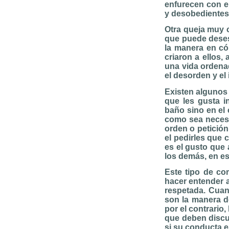
enfurecen con e
y desobedientes
Otra queja muy c
que puede desest
la manera en có
criaron a ellos,
una vida ordena
el desorden y el
Existen algunos
que les gusta 
baño sino en el 
como sea necesa
orden o petición
el pedirles que 
es el gusto que 
los demás, en es
Este tipo de co
hacer entender 
respetada. Cuand
son la manera de
por el contrario
que deben discul
si su conducta e