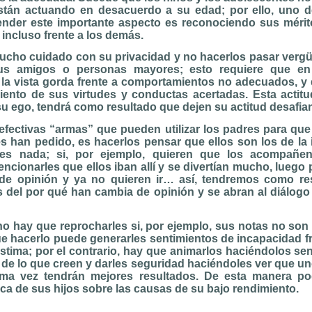
stán actuando en desacuerdo a su edad; por ello, uno d
nder este importante aspecto es reconociendo sus méri
 incluso frente a los demás.
ucho cuidado con su privacidad y no hacerlos pasar vergüe
us amigos o personas mayores; esto requiere que en
la vista gorda frente a comportamientos no adecuados, 
iento de sus virtudes y conductas acertadas. Esta actitud
 su ego, tendrá como resultado que dejen su actitud desafia
efectivas “armas” que pueden utilizar los padres para que
es han pedido, es hacerlos pensar que ellos son los de la
les nada; si, por ejemplo, quieren que los acompañen
cionarles que ellos iban allí y se divertían mucho, luego
de opinión y ya no quieren ir… así, tendremos como re
s del por qué han cambia de opinión y se abran al diálogo
no hay que reprocharles si, por ejemplo, sus notas no son 
ue hacerlo puede generarles sentimientos de incapacidad fr
estima; por el contrario, hay que animarlos haciéndolos sen
 de lo que creen y darles seguridad haciéndoles ver que uno
ima vez tendrán mejores resultados. De esta manera po
ca de sus hijos sobre las causas de su bajo rendimiento.