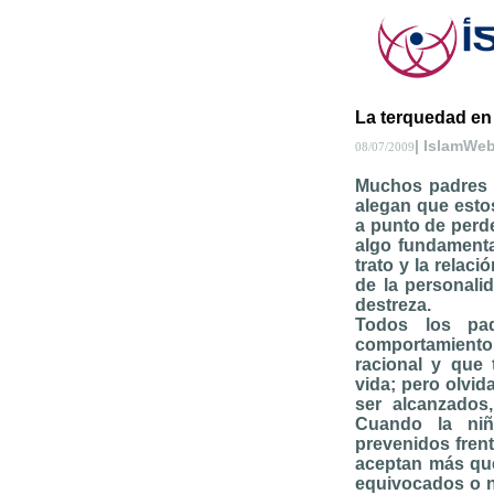
La terquedad en 
| IslamWe
08/07/2009
Muchos padres 
alegan que estos
a punto de perde
algo fundamenta
trato y la relaci
de la personali
destreza.
Todos los pa
comportamiento
racional y que 
vida; pero olvi
ser alcanzados
Cuando la niñ
prevenidos fren
aceptan más que
equivocados o n