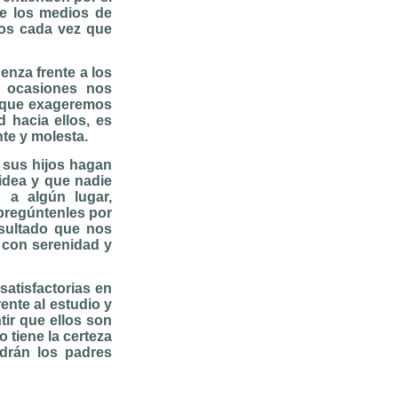
e los medios de
tos cada vez que
nza frente a los
 ocasiones nos
y que exageremos
 hacia ellos, es
nte y molesta.
 sus hijos hagan
 idea y que nadie
 a algún lugar,
 pregúntenles por
sultado que nos
 con serenidad y
satisfactorias en
ente al estudio y
tir que ellos son
 tiene la certeza
drán los padres