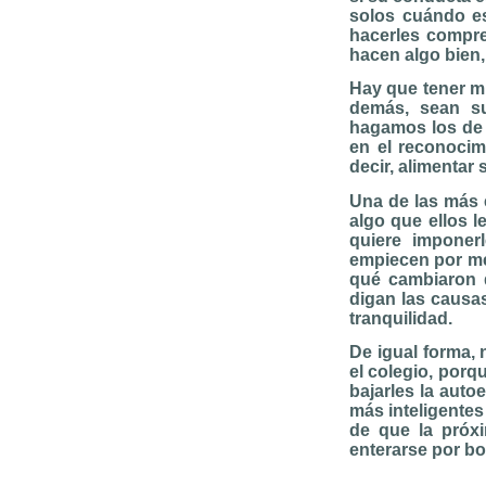
solos cuándo e
hacerles compre
hacen algo bien,
Hay que tener m
demás, sean s
hagamos los de 
en el reconocim
decir, alimentar
Una de las más 
algo que ellos l
quiere imponer
empiecen por men
qué cambiaron 
digan las causa
tranquilidad.
De igual forma, 
el colegio, porq
bajarles la auto
más inteligentes
de que la próx
enterarse por bo