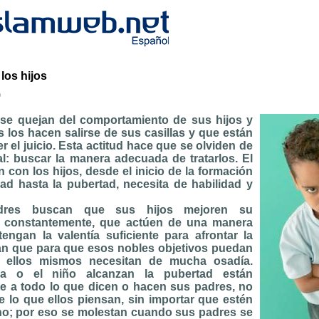
los hijos
b
se quejan del comportamiento de sus hijos y
 los hacen salirse de sus casillas y que están
r el juicio. Esta actitud hace que se olviden de
l: buscar la manera adecuada de tratarlos. El
ón con los hijos, desde el inicio de la formación
dad hasta la pubertad, necesita de habilidad y
dres buscan que sus hijos mejoren su
 constantemente, que actúen de una manera
tengan la valentía suficiente para afrontar la
dan que para que esos nobles objetivos puedan
, ellos mismos necesitan de mucha osadía.
a o el niño alcanzan la pubertad están
te a todo lo que dicen o hacen sus padres, no
 lo que ellos piensan, sin importar que estén
o; por eso se molestan cuando sus padres se