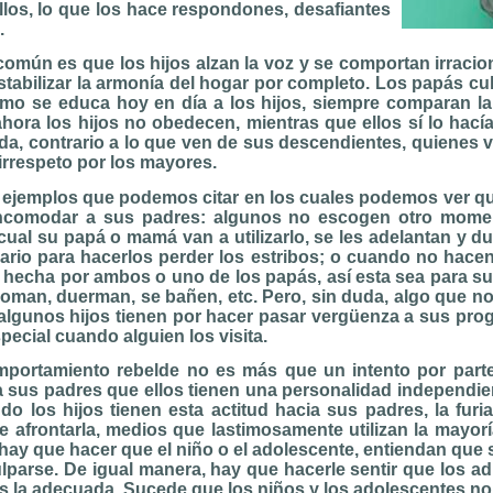
llos, lo que los hace respondones, desafiantes
.
omún es que los hijos alzan la voz y se comportan irracio
abilizar la armonía del hogar por completo. Los papás cu
mo se educa hoy en día a los hijos, siempre comparan l
 ahora los hijos no obedecen, mientras que ellos sí lo hacía
da, contrario a lo que ven de sus descendientes, quienes 
 irrespeto por los mayores.
 ejemplos que podemos citar en los cuales podemos ver que
incomodar a sus padres: algunos no escogen otro momen
cual su papá o mamá van a utilizarlo, se les adelantan y d
rio para hacerlos perder los estribos; o cuando no hace
 hecha por ambos o uno de los papás, así esta sea para s
coman, duerman, se bañen, etc. Pero, sin duda, algo que no
algunos hijos tienen por hacer pasar vergüenza a sus prog
pecial cuando alguien los visita.
mportamiento rebelde no es más que un intento por parte
a sus padres que ellos tienen una personalidad independie
o los hijos tienen esta actitud hacia sus padres, la furi
 afrontarla, medios que lastimosamente utilizan la mayorí
, hay que hacer que el niño o el adolescente, entiendan que
parse. De igual manera, hay que hacerle sentir que los ad
s la adecuada. Sucede que los niños y los adolescentes no