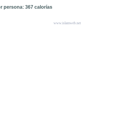
or persona: 367 calorías
www.islamweb.net