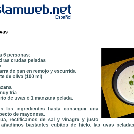
uvas
b
a 6 personas:
ndras crudas peladas
o
arra de pan en remojo y escurrida
ite de oliva (100 ml)
nzana
muy fría
eño de uvas ó 1 manzana pelada.
os los ingredientes hasta conseguir una
aspecto de mayonesa.
a, rectificamos de sal y vinagre y justo
 añadimos bastantes cubitos de hielo, las uvas pelada