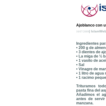
Ajoblanco con 
| IslamWe
16/07/2009
Ingredientes par
• 200 g de alme
• 3 dientes de aj
• La miga de ½ b
• 1 vasito de ace
• Sal
• Vinagre de ma
• 1 litro de agua 
• 1 racimo pequ
Trituramos tod
pasta fina del 
Añadimos el agu
antes de servir
manzana.