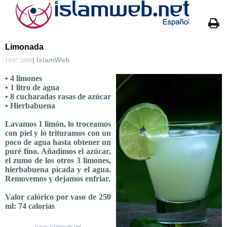
Limonada
| IslamWeb
19/07/2009
• 4 limones
• 1 litro de agua
• 8 cucharadas rasas de azúcar
• Hierbabuena
Lavamos 1 limón, lo troceamos
con piel y lo trituramos con un
poco de agua hasta obtener un
puré fino. Añadimos el azúcar,
el zumo de los otros 3 limones,
hierbabuena picada y el agua.
Removemos y dejamos enfriar.
Valor calórico por vaso de 250
ml: 74 calorías
www.islamweb.net