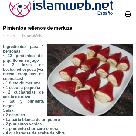
Pimientos rellenos de merluza
| IslamWeb
19/07/2009
Ingredientes para 4
personas:
• 12 pimientos del
piquillo en su jugo
• 2 tazas de
bechamel espesa (ver
receta croquetas de
espinacas)
• 1 filete de merluza
• 1 cebolla pequeña
• 2 cucharadas de
aceite de oliva
• Sal y pimienta
negra
Salsa:
• 2 cebollas
• La parte blanca de un puerro
• 2 pimientos verdes
• 1 pimiento choricero ó ñora
• 4 cucharadas de aceite de oliva