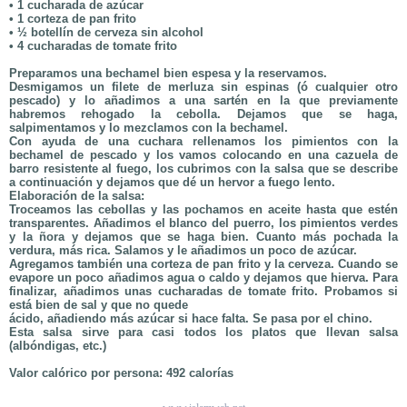
• 1 cucharada de azúcar
• 1 corteza de pan frito
• ½ botellín de cerveza sin alcohol
• 4 cucharadas de tomate frito
Preparamos una bechamel bien espesa y la reservamos.
Desmigamos un filete de merluza sin espinas (ó cualquier otro
pescado) y lo añadimos a una sartén en la que previamente
habremos rehogado la cebolla. Dejamos que se haga,
salpimentamos y lo mezclamos con la bechamel.
Con ayuda de una cuchara rellenamos los pimientos con la
bechamel de pescado y los vamos colocando en una cazuela de
barro resistente al fuego, los cubrimos con la salsa que se describe
a continuación y dejamos que dé un hervor a fuego lento.
Elaboración de la salsa:
Troceamos las cebollas y las pochamos en aceite hasta que estén
transparentes. Añadimos el blanco del puerro, los pimientos verdes
y la ñora y dejamos que se haga bien. Cuanto más pochada la
verdura, más rica. Salamos y le añadimos un poco de azúcar.
Agregamos también una corteza de pan frito y la cerveza. Cuando se
evapore un poco añadimos agua o caldo y dejamos que hierva. Para
finalizar, añadimos unas cucharadas de tomate frito. Probamos si
está bien de sal y que no quede
ácido, añadiendo más azúcar si hace falta. Se pasa por el chino.
Esta salsa sirve para casi todos los platos que llevan salsa
(albóndigas, etc.)
Valor calórico por persona: 492 calorías