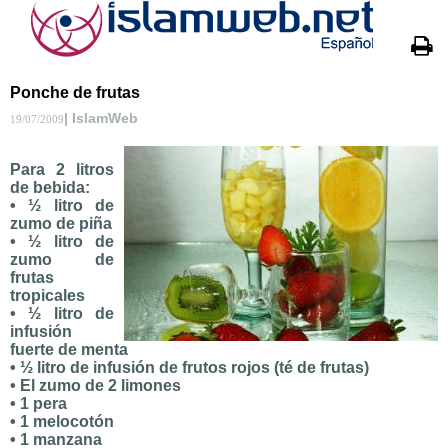
Ponche de frutas
| IslamWeb
19/07/2009
Para 2 litros
de bebida:
• ½ litro de
zumo de piña
• ½ litro de
zumo de
frutas
tropicales
• ½ litro de
infusión
fuerte de menta
• ½ litro de infusión de frutos rojos (té de frutas)
• El zumo de 2 limones
• 1 pera
• 1 melocotón
• 1 manzana