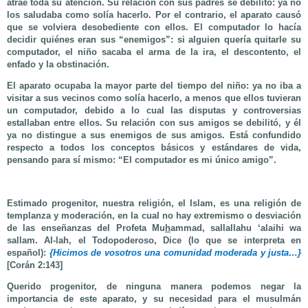
atrae toda su atención. Su relación con sus padres se debilitó: ya no
los saludaba como solía hacerlo. Por el contrario, el aparato causó
que se volviera desobediente con ellos. El computador lo hacía
decidir quiénes eran sus “enemigos”: si alguien quería quitarle su
computador, el niño sacaba el arma de la ira, el descontento, el
enfado y la obstinación.
El aparato ocupaba la mayor parte del tiempo del niño: ya no iba a
visitar a sus vecinos como solía hacerlo, a menos que ellos tuvieran
un computador, debido a lo cual las disputas y controversias
estallaban entre ellos. Su relación con sus amigos se debilitó, y él
ya no distingue a sus enemigos de sus amigos. Está confundido
respecto a todos los conceptos básicos y estándares de vida,
pensando para sí mismo: “El computador es mi único amigo”.
Estimado progenitor, nuestra religión, el Islam, es una religión de
templanza y moderación, en la cual no hay extremismo o desviación
de las enseñanzas del Profeta Mu
h
ammad, sallallahu ‘alaihi wa
sallam. Al-lah, el Todopoderoso, Dice (lo que se interpreta en
español):
{Hicimos de vosotros una comunidad moderada y justa…}
[Corán 2:143]
Querido progenitor, de ninguna manera podemos negar la
importancia de este aparato, y su necesidad para el musulmán