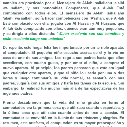
también era practicado por el Mensajero de Al-lah, sallallahu ‘alaihi
wa sallam, y sus honorables Compañeros, que Al-lah Esté
complacido con todos ellos. El mensajero de Al-lah, sallallahu
‘alaihi wa sallam, solía hacer competencias con ‘A’i
sh
ah, que Al-lah
Esté complacido con ella, jugaba con Al
H
assan y Al
H
ussain, que
Al-lah Esté complacido con ellos, quienes eran aún muy pequeños,
y se dirigía a ellos diciendo:
“¡Cuán excelente son sus camellos y
cuán excelente carga son ustedes!”
De repente, este hogar feliz fue importunado por un terrible aparato:
el computador. El pequeño niño escuchó acerca de él y lo vio en
casa de uno de sus amigos. Les rogó a sus padres hasta que ellos
accedieron, con mucho gusto, y por amor al niño, a comprar el
nuevo aparato. Al principio, los padres pensaron que este era igual
que cualquier otro aparato, y que el niño lo usaría por una o dos
horas y luego continuaría su vida normal, se sentaría con sus
padres, jugaría con sus amigos y haría las tareas de la escuela. Sin
embargo, la realidad fue mucho más allá de las expectativas de los
ingenuos padres.
Pronto descubrieron que la vida del niño giraba en torno al
computador: era la primera cosa que utilizaba cuando despertaba, y
la última cosa que utilizaba cuando antes de irse a acostar. El
computador se convirtió en la fuente de sus tristezas y alegrías. En
resumen, este artefacto, el computador, es su mayor preocupación y