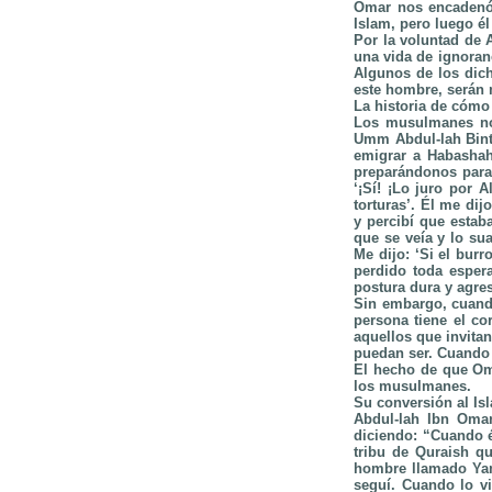
Omar nos encadenó 
Islam, pero luego 
Por la voluntad de 
una vida de ignoran
Algunos de los dich
este hombre, serán 
La historia de cómo
Los musulmanes no 
Umm Abdul-lah Bint
emigrar a Habashah
preparándonos para 
‘¡Sí! ¡Lo juro por 
torturas’. Él me di
y percibí que estaba
que se veía y lo su
Me dijo: ‘Si el bur
perdido toda esper
postura dura y agre
Sin embargo, cuando 
persona tiene el co
aquellos que invita
puedan ser. Cuando A
El hecho de que Oma
los musulmanes.
Su conversión al Is
Abdul-lah Ibn Omar
diciendo: “Cuando é
tribu de Quraish q
hombre llamado Yam
seguí. Cuando lo vi