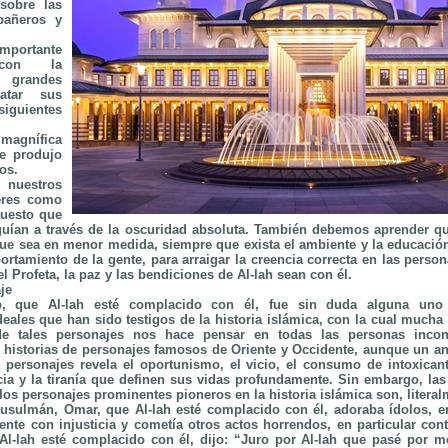
sobre las
pañeros y
rtante
s con la
s grandes
atar sus
siguientes
magnífica
ue produjo
os.
uestros
eres como
puesto que
guían a través de la oscuridad absoluta. También debemos aprender q
ue sea en menor medida, siempre que exista el ambiente y la educació
ortamiento de la gente, para arraigar la creencia correcta en las perso
el Profeta, la paz y las bendiciones de Al-lah sean con él.
je
b, que Al-lah esté complacido con él, fue sin duda alguna uno
eales que han sido testigos de la historia islámica, con la cual mucha 
de tales personajes nos hace pensar en todas las personas incon
 historias de personajes famosos de Oriente y Occidente, aunque un an
personajes revela el oportunismo, el vicio, el consumo de intoxicante
ticia y la tiranía que definen sus vidas profundamente. Sin embargo, las
os personajes prominentes pioneros en la historia islámica son, literal
usulmán, Omar, que Al-lah esté complacido con él, adoraba ídolos, en
 gente con injusticia y cometía otros actos horrendos, en particular co
 Al-lah esté complacido con él, dijo: “Juro por Al-lah que pasé por 