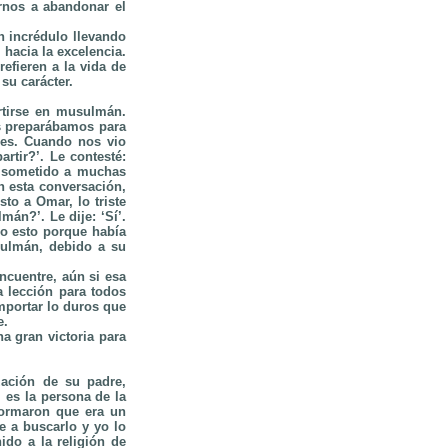
rnos a abandonar el
n incrédulo llevando
hacia la excelencia.
efieren a la vida de
su carácter.
rtirse en musulmán.
s preparábamos para
nes. Cuando nos vio
rtir?’. Le contesté:
as sometido a muchas
n esta conversación,
sto a Omar, lo triste
án?’. Le dije: ‘Sí’.
jo esto porque había
sulmán, debido a su
encuentre, aún si esa
a lección para todos
mportar lo duros que
e.
a gran victoria para
zación de su padre,
 es la persona de la
formaron que era un
 a buscarlo y yo lo
ido a la religión de