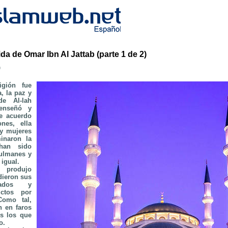
ida de Omar Ibn Al Jattab (parte 1 de 2)
b
gión fue
a, la paz y
de Al-lah
enseñó y
e acuerdo
nes, ella
y mujeres
minaron la
han sido
ulmanes y
igual.
produjo
dieron sus
vados y
ictos por
omo tal,
n en faros
s los que
o.