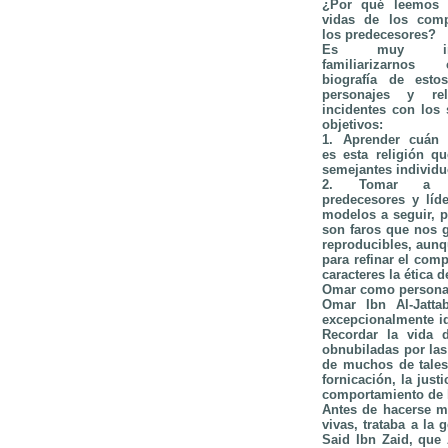
¿Por qué leemos 
vidas de los com
los predecesores?
Es muy impo
familiarizarno
biografía de esto
personajes y rel
incidentes con los 
objetivos:
1. Aprender cuán 
es esta religión q
semejantes individu
2. Tomar a n
predecesores y líd
modelos a seguir, 
son faros que nos 
reproducibles, aunq
para refinar el comp
caracteres la ética d
Omar como persona
Omar Ibn Al-Jatta
excepcionalmente id
Recordar la vida 
obnubiladas por las
de muchos de tales 
fornicación, la jus
comportamiento de l
Antes de hacerse m
vivas, trataba a la
Said Ibn Zaid, que