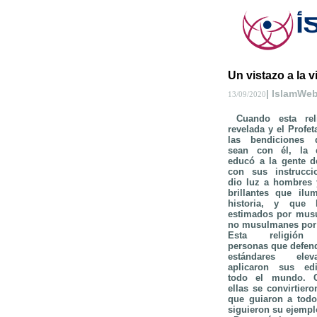
Un vistazo a la v
| IslamWe
13/09/2020
Cuando esta reli
revelada y el Profet
las bendiciones 
sean con él, la 
educó a la gente d
con sus instruccio
dio luz a hombres 
brillantes que ilu
historia, y que 
estimados por mus
no musulmanes por 
Esta religión 
personas que defen
estándares ele
aplicaron sus ed
todo el mundo. C
ellas se convirtiero
que guiaron a todo
siguieron su ejempl