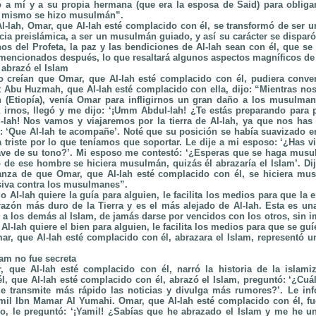
a mí y a su propia hermana (que era la esposa de Said) para obliga
él mismo se hizo musulmán”.
Al-lah, Omar, que Al-lah esté complacido con él, se transformó de ser u
cia preislámica, a ser un musulmán guiado, y así su carácter se disparó 
os del Profeta, la paz y las bendiciones de Al-lah sean con él, que se r
mencionados después, lo que resaltará algunos aspectos magníficos de 
 abrazó el Islam
creían que Omar, que Al-lah esté complacido con él, pudiera conve
 Abu Huzmah, que Al-lah esté complacido con ella, dijo: “Mientras no
 (Etiopía), venía Omar para infligirnos un gran daño a los musulma
irnos, llegó y me dijo: ‘¡Umm Abdul-lah! ¿Te estás preparando para pa
Al-lah! Nos vamos y viajaremos por la tierra de Al-lah, ya que nos h
jo: ‘Que Al-lah te acompañe’. Noté que su posición se había suavizado e
 triste por lo que teníamos que soportar. Le dije a mi esposo: ‘¿Has vi
ave de su tono?’. Mi esposo me contestó: ‘¿Esperas que se haga musulm
ro de ese hombre se hiciera musulmán, quizás él abrazaría el Islam’. Di
anza de que Omar, que Al-lah esté complacido con él, se hiciera mu
siva contra los musulmanes”.
Al-lah quiere la guía para alguien, le facilita los medios para que la 
razón más duro de la Tierra y es el más alejado de Al-lah. Esta es un
n a los demás al Islam, de jamás darse por vencidos con los otros, sin i
l-lah quiere el bien para alguien, le facilita los medios para que se guí
r, que Al-lah esté complacido con él, abrazara el Islam, representó un
lam no fue secreta
, que Al-lah esté complacido con él, narró la historia de la islami
l, que Al-lah esté complacido con él, abrazó el Islam, preguntó: ‘¿Cuál
ue transmite más rápido las noticias y divulga más rumores?’. Le in
il Ibn Mamar Al Yumahi. Omar, que Al-lah esté complacido con él, fue
o, le preguntó: ‘¡Yamil! ¿Sabías que he abrazado el Islam y me he un