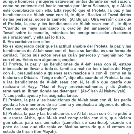
aunque hombres y mujeres estuvieran juntos durante su realización,
como se entiende del hadiz narrado por Umm Salamah, que Al-lah
esté complacido con ella. Ella reportó que el Profeta, la paz y las
bendiciones de Al-lah sean con él, le dijo: “Realiza el Tawaf detrás
de las personas, sobre tu camello” (Al Bujari). Otra versión dice que
el Profeta, la paz y las bendiciones de Al-lah sean con él, le dijo:
“Cuando se haya anunciado la oración del amanecer, realiza el
Tawaf sobre tu camello, mientras los peregrinos están ofreciendo
sus oraciones”, y ella así lo hizo.
6. Era caritativo con ellos
No es exagerado decir que la actitud amable del Profeta, la paz y las
bendiciones de Al-lah sean con él, hacia su familia, es una forma de
caridad. Todos sus actos revelan cuán generoso y magnánimo fue
con ellos. Estos son algunos ejemplos:
El Profeta, la paz y las bendiciones de Al-lah sean con él, estaba
interesado en llevar a toda su familia a realizar los rituales del Hayy
con él, persuadiendo a quienes eran reacios a ir con él, como en la
historia de Dibáah. “Tengo dolor”, dijo ella cuando el Profeta, la paz
y las bendiciones de Al-lah sean con él, le dijo que quería que
realizara el Hayy. “Haz el Hayy provisionalmente, y di: ¡Señor,
terminaré mi Ihram donde me detengas!” (As-Sirah Al Nabawíyah).
7. Les pedía ayuda y les asignaba tareas
El Profeta, la paz y las bendiciones de Al-lah sean con él, les pedía
ayuda a los miembros de su familia y empleaba a algunos de ellos.
Estos son algunos ejemplos:
El Profeta, la paz y las bendiciones de Al-lah sean con él, le pidió a
su esposa Aisha, que Al-lah esté complacido con ella, que hiciera
guirnaldas para sus animales (camellos de sacrificio), usando un
poco de lana que ella tenía en Medina antes de que él entrara en
estado de Ihram (Ibn Mayah).