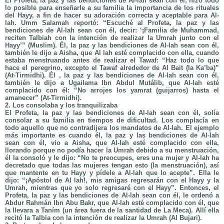
El Profeta, la paz y las bendiciones de Al-lah sean con él, hizo todo
lo posible para enseñarle a su familia la importancia de los rituales
del Hayy, a fin de hacer su adoración correcta y aceptable para Al-
lah. Umm Salamah reportó: “Escuché al Profeta, la paz y las
bendiciones de Al-lah sean con él, decir: ‘¡Familia de Muhammad,
reciten Talbiah con la intención de realizar la Umrah junto con el
Hayy’” (Muslim). Él, la paz y las bendiciones de Al-lah sean con él,
también le dijo a Aisha, que Al lah esté complacido con ella, cuando
estaba menstruando antes de realizar el Tawaf: “Haz todo lo que
hace el peregrino, excepto el Tawaf alrededor de Al Bait (la Ka’ba)”
(At-Tirmidhi). Él , la paz y las bendiciones de Al-lah sean con él,
también le dijo a Ugailama Ibn Abdul Mutálib, que Al-lah esté
complacido con él: “No arrojes los yamrat (guijarros) hasta el
amanecer” (At-Tirmidhi).
2. Los consolaba y los tranquilizaba
El Profeta, la paz y las bendiciones de Al-lah sean con él, solía
consolar a su familia en tiempos de dificultad. Los complacía en
todo aquello que no contradijera los mandatos de Al-lah. El ejemplo
más importante es cuando él, la paz y las bendiciones de Al-lah
sean con él, vio a Aisha, que Al-lah esté complacido con ella,
llorando porque no podía hacer la Umrah debido a su menstruación,
él la consoló y le dijo: “No te preocupes, eres una mujer y Al-lah ha
decretado que todas las mujeres tengan esto (la menstruación), así
que mantente en tu Hayy y pídele a Al-lah que lo acepte”. Ella le
dijo: “¡Apóstol de Al lah!, mis amigas regresarán con el Hayy y la
Umrah, mientras que yo solo regresaré con el Hayy”. Entonces, el
Profeta, la paz y las bendiciones de Al-lah sean con él, le ordenó a
Abdur Rahmán Ibn Abu Bakr, que Al-lah esté complacido con él, que
la llevara a Taním (un área fuera de la santidad de La Meca). Allí ella
recitó la Talbia con la intención de realizar la Umrah (Al Bujari).