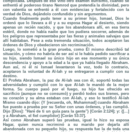
complicada. Después de eso vino otro examen durísimo, cuando se
enfrentó al poderoso tirano Nemrod que pretendía la divinidad, pero
con valentía se enfrentó a él con evidencias y fortalecido con la
verdad de Dios, dejándolo confundido y sin argumentos.
Cuando finalmente pudo tener a su primer hijo, Ismael, Dios le
ordenó que lo llevara a él y a su esposa Hagar al desierto, siendo
apenas un recién nacido, y que los abandonara allí, en esa tierra
estéril, donde no había nadie que los pudiera socorrer, además de
los peligros que representaba por las fieras y animales salvajes que
allí habitaban. Pese a esta tremenda situación, todos aceptaron las
órdenes de Dios y obedecieron sin recriminación.
Luego, lo sometió a la gran prueba, como Él mismo describió tal
situación, y cómo no habría de ser así si le había pedido sacrificar a
su hijo, siendo Ismael su único hijo en ese momento y su única
descendencia y apoyo a la edad a la que ya había llegado Abraham.
Aun así, ni él ni Ismael levantaron la voz, todo lo contrario,
aceptaron la voluntad de Al-lah y se entregaron a cumplir con su
destino.
El Profeta Abraham, la paz de Al-lah sea con él, soportó todas las
adversidades y cumplió con lo que Al-lah le mandó de la mejor
forma. Su cuerpo pasó por el fuego, su hijo fue ofrecido en
sacrificio (aunque no se consumó) y perdió todos sus bienes, pero
su corazón y su alma estaban con Al-lah, y eso lo testificó Al-lah
Mismo cuando dijo: {Y [recuerda, oh, Muhammad] cuando Abraham
fue puesto a prueba por su Señor con unas órdenes, y las cumplió.
Dijo [Dios]: "Haré de ti un guía para la gente"} [Corán 2:124]; y: {[…]
y a Abraham, el fiel cumplidor} [Corán 53:37].
Así como Abraham superó las pruebas, igual lo hizo su esposa
Hagar, quien nunca recriminó a su marido por dejarla allí
abandonada con su pequeño hijo, su respuesta fue la de toda una