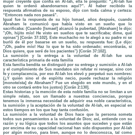
mujer creyente que confía en Al-lah, ella le preguntó: “¿Al-lah fue
quien te ordenó abandonarnos aquí?”. Al haber recibido la
respuesta afirmativa de su esposo, dijo con toda calma y certeza:
“Entonces nada nos pasará”.
Igual fue la respuesta de su hijo Ismael, años después, cuando
Abraham le comunicó que había visto en un sueño que lo
sacrificaba: {Cuando [Ismael] alcanzó la pubertad, [Abraham] le dijo:
"¡Oh, hijito mío! He visto en sueños que te sacrificaba; dime, qué
opinas"} [Corán 37:102]. Este muchacho no le alegó a su padre ni se
burló de él por basarse en un sueño, su respuesta fue: {Le dijo:
"¡Oh, padre mío! Haz lo que te ha sido ordenado; encontrarás, si
Dios quiere, que seré de los pacientes"} [Corán 37:102].
La sumisión y la entrega a la voluntad de Al-lah fue una
característica primaria de esta familia
Esta familia bendita se distinguió por su entrega y sumisión a Al-lah
y el cumplimiento de Sus mandatos sin refutar ni renegar, sino con
fe y complacencia, por eso Al-lah los elevó y perpetuó sus nombres:
{¿Y quién sino el de espíritu necio, puede rechazar la religión
[monoteísta] de Abraham? Fue un elegido en este mundo, y en el
otro se contará entre los justos} [Corán 2:130].
Estas historias y la mención de esta noble familia no se limitan a un
simple relato, son un llamado a nuestras conciencias, porque
tenemos la inmensa necesidad de adquirir esa noble característica,
la sumisión y la aceptación de la voluntad de Al-lah, en especial en
estos tiempos en los que hay tanta confusión.
La sumisión a la voluntad de Dios hace que la persona someta
todos sus pensamientos a la voluntad de Dios; así, entiende con su
razón y su lógica que todos los asuntos que suceden y que están
por encima de su capacidad racional han sido dispuestos por Al-lah
por algún motivo, para bien, aunque no lo desconozca, tal como