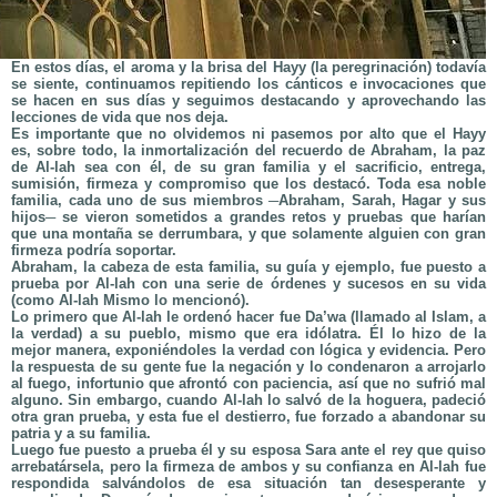
En estos días, el aroma y la brisa del Hayy (la peregrinación) todavía
se siente, continuamos repitiendo los cánticos e invocaciones que
se hacen en sus días y seguimos destacando y aprovechando las
lecciones de vida que nos deja.
Es importante que no olvidemos ni pasemos por alto que el Hayy
es, sobre todo, la inmortalización del recuerdo de Abraham, la paz
de Al-lah sea con él, de su gran familia y el sacrificio, entrega,
sumisión, firmeza y compromiso que los destacó. Toda esa noble
familia, cada uno de sus miembros ─Abraham, Sarah, Hagar y sus
hijos─ se vieron sometidos a grandes retos y pruebas que harían
que una montaña se derrumbara, y que solamente alguien con gran
firmeza podría soportar.
Abraham, la cabeza de esta familia, su guía y ejemplo, fue puesto a
prueba por Al-lah con una serie de órdenes y sucesos en su vida
(como Al-lah Mismo lo mencionó).
Lo primero que Al-lah le ordenó hacer fue Da’wa (llamado al Islam, a
la verdad) a su pueblo, mismo que era idólatra. Él lo hizo de la
mejor manera, exponiéndoles la verdad con lógica y evidencia. Pero
la respuesta de su gente fue la negación y lo condenaron a arrojarlo
al fuego, infortunio que afrontó con paciencia, así que no sufrió mal
alguno. Sin embargo, cuando Al-lah lo salvó de la hoguera, padeció
otra gran prueba, y esta fue el destierro, fue forzado a abandonar su
patria y a su familia.
Luego fue puesto a prueba él y su esposa Sara ante el rey que quiso
arrebatársela, pero la firmeza de ambos y su confianza en Al-lah fue
respondida salvándolos de esa situación tan desesperante y