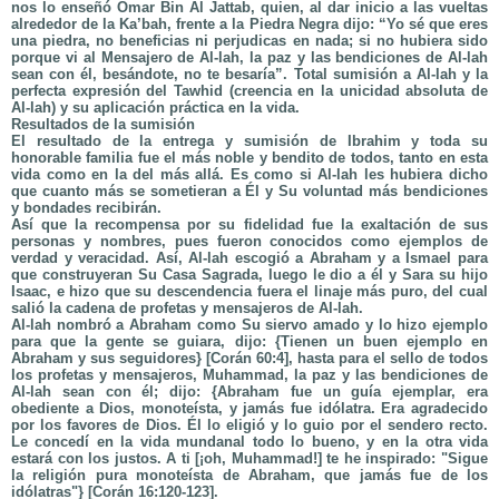
nos lo enseñó Omar Bin Al Jattab, quien, al dar inicio a las vueltas
alrededor de la Ka’bah, frente a la Piedra Negra dijo: “Yo sé que eres
una piedra, no beneficias ni perjudicas en nada; si no hubiera sido
porque vi al Mensajero de Al-lah, la paz y las bendiciones de Al-lah
sean con él, besándote, no te besaría”. Total sumisión a Al-lah y la
perfecta expresión del Tawhid (creencia en la unicidad absoluta de
Al-lah) y su aplicación práctica en la vida.
Resultados de la sumisión
El resultado de la entrega y sumisión de Ibrahim y toda su
honorable familia fue el más noble y bendito de todos, tanto en esta
vida como en la del más allá. Es como si Al-lah les hubiera dicho
que cuanto más se sometieran a Él y Su voluntad más bendiciones
y bondades recibirán.
Así que la recompensa por su fidelidad fue la exaltación de sus
personas y nombres, pues fueron conocidos como ejemplos de
verdad y veracidad. Así, Al-lah escogió a Abraham y a Ismael para
que construyeran Su Casa Sagrada, luego le dio a él y Sara su hijo
Isaac, e hizo que su descendencia fuera el linaje más puro, del cual
salió la cadena de profetas y mensajeros de Al-lah.
Al-lah nombró a Abraham como Su siervo amado y lo hizo ejemplo
para que la gente se guiara, dijo: {Tienen un buen ejemplo en
Abraham y sus seguidores} [Corán 60:4], hasta para el sello de todos
los profetas y mensajeros, Muhammad, la paz y las bendiciones de
Al-lah sean con él; dijo: {Abraham fue un guía ejemplar, era
obediente a Dios, monoteísta, y jamás fue idólatra. Era agradecido
por los favores de Dios. Él lo eligió y lo guio por el sendero recto.
Le concedí en la vida mundanal todo lo bueno, y en la otra vida
estará con los justos. A ti [¡oh, Muhammad!] te he inspirado: "Sigue
la religión pura monoteísta de Abraham, que jamás fue de los
idólatras"} [Corán 16:120-123].