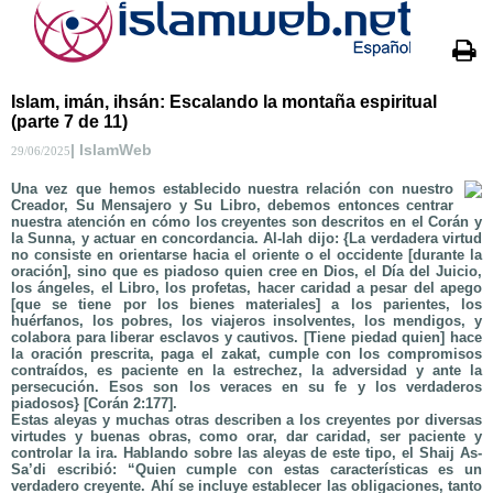
Islam, imán, ihsán: Escalando la montaña espiritual
(parte 7 de 11)
| IslamWeb
29/06/2025
Una vez que hemos establecido nuestra relación con nuestro
Creador, Su Mensajero y Su Libro, debemos entonces centrar
nuestra atención en cómo los creyentes son descritos en el Corán y
la Sunna, y actuar en concordancia. Al-lah dijo: {La verdadera virtud
no consiste en orientarse hacia el oriente o el occidente [durante la
oración], sino que es piadoso quien cree en Dios, el Día del Juicio,
los ángeles, el Libro, los profetas, hacer caridad a pesar del apego
[que se tiene por los bienes materiales] a los parientes, los
huérfanos, los pobres, los viajeros insolventes, los mendigos, y
colabora para liberar esclavos y cautivos. [Tiene piedad quien] hace
la oración prescrita, paga el zakat, cumple con los compromisos
contraídos, es paciente en la estrechez, la adversidad y ante la
persecución. Esos son los veraces en su fe y los verdaderos
piadosos} [Corán 2:177].
Estas aleyas y muchas otras describen a los creyentes por diversas
virtudes y buenas obras, como orar, dar caridad, ser paciente y
controlar la ira. Hablando sobre las aleyas de este tipo, el Shaij As-
Sa’di escribió: “Quien cumple con estas características es un
verdadero creyente. Ahí se incluye establecer las obligaciones, tanto