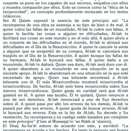
creyente se pone en los zapatos de sus vecinos, empatiza con ellos
y muestra compasión por ellos. Esto se conoce como la “ética de la
reciprocidad”, un concepto profundamente enraizado en los textos
islámicos.
Ibn Al Qaiem expresó la esencia de este principio así: “La
recompensa de una obra se asemeja a su tipo de bien o de mal. A
quien cubre las faltas de un musulmán, Al-lah le cubre sus faltas. A
quien le facilita las cosas a alguien en dificultades, Al-lah le
facilitará sus cosas en este mundo y en el más allá. A quien alivie a
un creyente de las dificultades en el mundo, Al-lah le aliviará sus
dificultades en el Día de la Resurrección. A quien le cancele la venta
a alguien que se arrepintió de su compra, Al-lah le cancelará sus
traspiés en el Día de la Resurrección. A quien busque las fallas de
su hermano, Al-lah le buscará sus faltas. A quien dañe a un
musulmán, Al-lah lo dañará. Quien sea duro, Al-lah será duro con él.
A quien abandone a un musulmán en una situación en la que
necesite apoyo, Al-lah lo abandonará en una situación en la que esté
necesitado de apoyo. Quien sea tolerante encontrará a Al-lah
tolerante con él. El más Misericordioso mostrará misericordia al
misericordioso. De hecho, Al-lah solo tiene misericordia sobre Sus
siervos misericordiosos. Quien gasta en caridad verá que Al-lah
gastará en él. A quien sea tacaño, Él le quitará. Quien renuncie a
uno de sus derechos, Al-lah renunciará a uno de Sus derechos
sobre él. A quien pase por alto los errores de los demás, Al-lah le
pasará por alto sus errores. A quien gusta de buscar errores, Al-lah
le buscará sus errores. Esta es la ley de Al-lah, Su decreto y Su
revelación. Su recompensa y su castigo están basados por completo
en este principio” (Iʻlam al Muwaqqiʻin ‘an Rabb al ‘alamin).
El Shaij As-Sa’di estuvo de acuerdo con esto, y escribió: “La
recompensa es acorde a los hechos. En tanto la persona sea buena