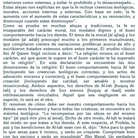
interiores como externas, y evitar lo prohibido y lo desaconsejado…
Estas aleyas son explícitas en que la fe incluye creencias teológicas,
morales, acciones internas y externas. Con base en esto, la fe
aumenta con el aumento de estas características y su renovación, y
disminuye cuando estas disminuyen”.
Como se prueba en muchas aleyas y tradiciones, la fe es
inseparable del carácter moral, los modales dignos y el buen
comportamiento hacia los demás. El tema de la moral (al ajlaq) y los
modales (al adab) preocupó mucho a los primeros musulmanes,
que compilaron cientos de narraciones proféticas acerca de ello y
escribieron tratados extensos sobre estos temas. El erudito clásico
Ibn Al Qaiem llegó incluso a decir: “La religión misma es el buen
carácter, así que quien te supere en el buen carácter te ha superado
en la religión”. En esta declaración se encuentran las dos
dimensiones de la religión: El buen comportamiento hacia Al lah
(incluyendo las creencias teológicas correctas, y los actos de
adoración sinceros y correctos), y el buen comportamiento hacia la
creación (incluyendo dar caridad, ser amable y mostrar
misericordia). Ambos aspectos, los derechos de Al-lah (huquq Al-
lah) y los derechos de Sus siervos (huquq al ibad) están
intrínsecamente vinculados. Aquel que sea negligente en un
aspecto, lo será en el otro.
El resumen de cómo debe ser nuestro comportamiento hacia los
demás seres humanos y hacia todas las criaturas, se encuentra en la
máxima teológica: “La recompensa por las obras es del mismo
tipo” (al yazá min yins al ámal). Dicho de otro modo, Al-lah te tratará
del modo en que tratas a los demás. A este respecto, el Profeta, la
paz y las bendiciones de Al-lah sean con él, dijo: “Ama para la gente
lo que amas para ti mismo, y serás un creyente. Compórtate bien
con tus vecinos y serás un musulmán” (Ibn Maya). Un verdadero