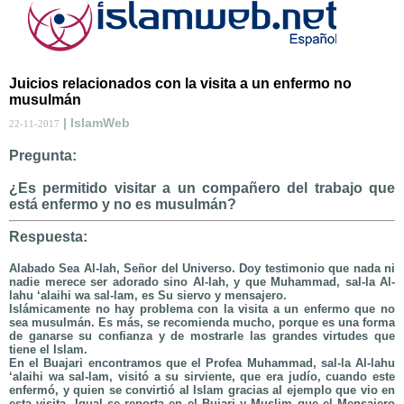
Juicios relacionados con la visita a un enfermo no
musulmán
| IslamWeb
22-11-2017
Pregunta:
¿Es permitido visitar a un compañero del trabajo que
está enfermo y no es musulmán?
Respuesta:
Alabado Sea Al-lah, Señor del Universo. Doy testimonio que nada ni
nadie merece ser adorado sino Al-lah, y que Muhammad, sal-la Al-
lahu ‘alaihi wa sal-lam, es Su siervo y mensajero.
Islámicamente no hay problema con la visita a un enfermo que no
sea musulmán. Es más, se recomienda mucho, porque es una forma
de ganarse su confianza y de mostrarle las grandes virtudes que
tiene el Islam.
En el Buajari encontramos que el Profea Muhammad, sal-la Al-lahu
‘alaihi wa sal-lam, visitó a su sirviente, que era judío, cuando este
enfermó, y quien se convirtió al Islam gracias al ejemplo que vio en
esta visita. Igual se reporta en el Bujari y Muslim que el Mensajero