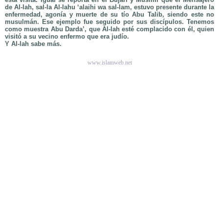
de Al-lah, sal-la Al-lahu ‘alaihi wa sal-lam, estuvo presente durante la
enfermedad, agonía y muerte de su tío Abu Talib, siendo este no
musulmán. Ese ejemplo fue seguido por sus discípulos. Tenemos
como muestra Abu Darda’, que Al-lah esté complacido con él, quien
visitó a su vecino enfermo que era judío.
Y Al-lah sabe más.
www.islamweb.net