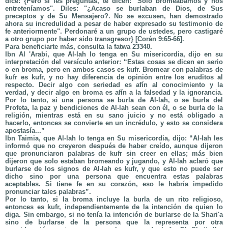
dice: {Pero si les preguntas, te dicen: "Solo bromeábamos y nos
entreteníamos". Diles: "¿Acaso se burlaban de Dios, de Sus
preceptos y de Su Mensajero?. No se excusen, han demostrado
ahora su incredulidad a pesar de haber expresado su testimonio de
fe anteriormente". Perdonaré a un grupo de ustedes, pero castigaré
a otro grupo por haber sido transgresor} [Corán 9:65-66].
Para beneficiarte más, consulta la fatwa 23340.
Ibn Al 'Arabi, que Al-lah lo tenga en Su misericordia, dijo en su
interpretación del versículo anterior: “Estas cosas se dicen en serio
o en broma, pero en ambos casos es kufr. Bromear con palabras de
kufr es kufr, y no hay diferencia de opinión entre los eruditos al
respecto. Decir algo con seriedad es afín al conocimiento y la
verdad, y decir algo en broma es afín a la falsedad y la ignorancia.
Por lo tanto, si una persona se burla de Al-lah, o se burla del
Profeta, la paz y bendiciones de Al-lah sean con él, o se burla de la
religión, mientras está en su sano juicio y no está obligado a
hacerlo, entonces se convierte en un incrédulo, y esto se considera
apostasía...”
Ibn Taimia, que Al-lah lo tenga en Su misericordia, dijo: “Al-lah les
informó que no creyeron después de haber creído, aunque dijeron
que pronunciaron palabras de kufr sin creer en ellas; más bien
dijeron que solo estaban bromeando y jugando, y Al-lah aclaró que
burlarse de los signos de Al-lah es kufr, y que esto no puede ser
dicho sino por una persona que encuentra estas palabras
aceptables. Si tiene fe en su corazón, eso le habría impedido
pronunciar tales palabras”.
Por lo tanto, si la broma incluye la burla de un rito religioso,
entonces es kufr, independientemente de la intención de quien lo
diga. Sin embargo, si no tenía la intención de burlarse de la Shari'a
sino de burlarse de la persona que la representa por otra