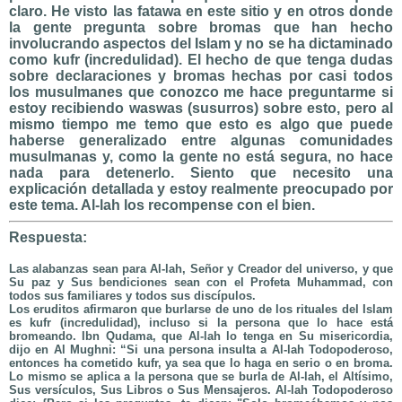
claro. He visto las fatawa en este sitio y en otros donde
la gente pregunta sobre bromas que han hecho
involucrando aspectos del Islam y no se ha dictaminado
como kufr (incredulidad). El hecho de que tenga dudas
sobre declaraciones y bromas hechas por casi todos
los musulmanes que conozco me hace preguntarme si
estoy recibiendo waswas (susurros) sobre esto, pero al
mismo tiempo me temo que esto es algo que puede
haberse generalizado entre algunas comunidades
musulmanas y, como la gente no está segura, no hace
nada para detenerlo. Siento que necesito una
explicación detallada y estoy realmente preocupado por
este tema. Al-lah los recompense con el bien.
Respuesta:
Las alabanzas sean para Al-lah, Señor y Creador del universo, y que
Su paz y Sus bendiciones sean con el Profeta Muhammad, con
todos sus familiares y todos sus discípulos.
Los eruditos afirmaron que burlarse de uno de los rituales del Islam
es kufr (incredulidad), incluso si la persona que lo hace está
bromeando. Ibn Qudama, que Al-lah lo tenga en Su misericordia,
dijo en Al Mughni: “Si una persona insulta a Al-lah Todopoderoso,
entonces ha cometido kufr, ya sea que lo haga en serio o en broma.
Lo mismo se aplica a la persona que se burla de Al-lah, el Altísimo,
Sus versículos, Sus Libros o Sus Mensajeros. Al-lah Todopoderoso