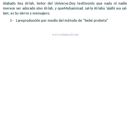
Alabado Sea Al-lah, Señor del Universo.Doy testimonio que nada ni nadie
merece ser adorado sino Al-lah, y queMuhammad, sal-la Al-lahu ‘alaihi wa sal-
lam, es Su siervo y mensajero.
1-
Lareproducción por medio del método de “bebé probeta”
www.islamweb.net