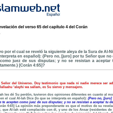
evelación del verso 65 del capítulo 4 del Corán
b
o por el cual se reveló la siguiente aleya de la Sura de Al-N
interpreta en español): {Pero no, [juro] por tu Señor que n
como juez de sus disputas; y no se resistan a aceptar 
amente.} [Corán 4:65]?
 Señor del Universo. Doy testimonio que nada ni nadie merece ser ad
llaahu ‘alayhi wa sallam, es Su siervo y mensajero.
lah les dé Su perdón, tuvieron dos opiniones diferentes en cuanto al mot
 en el cual Al-lah Dice (lo que se interpreta en español):
{Pero no, [juro
 te acepten como juez de sus disputas; y no se resistan a aceptar tu d
rán 4:65] La opinión más preponderante es que el motivo de su revelac
r, que Al-lah esté complacido con él, y uno de los Ansar (residentes d