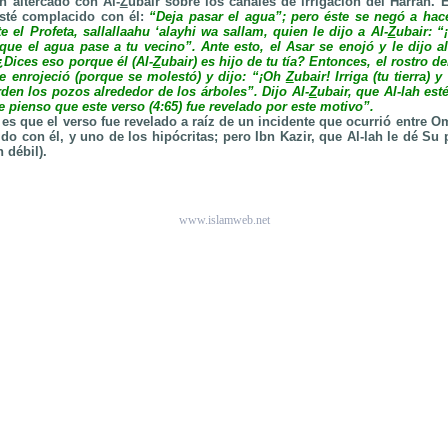
n altercado con Al-
Z
ubair sobre los canales de irrigación del Harrah. E
esté complacido con él:
“Deja pasar el agua”; pero éste se negó a hacer
e el Profeta
,
sallallaahu ‘alayhi wa sallam, quien le dijo a
Al-
Z
ubair: 
a que el agua pase a tu vecino”.
Ante esto, el Asar se enojó y le dijo al
¿Dices eso porque él (Al-
Z
ubair) es hijo de tu tía? Entonces, el rostro de
se enrojeció (porque se molestó) y dijo: “¡Oh
Z
ubair! Irriga (tu tierra) 
den los pozos alrededor de los árboles”. Dijo Al-
Z
ubair, que Al-lah es
e pienso que este verso (4:65) fue revelado por este motivo”.
es que el verso fue revelado a raíz de un incidente que ocurrió entre Om
do con él, y uno de los hipócritas; pero Ibn Kazir, que Al-lah le dé Su
n débil).
www.islamweb.net