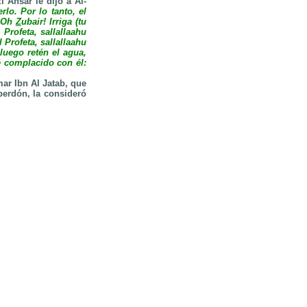
l Ansar le dijo a Al-
lo. Por lo tanto, el
“¡Oh
Z
ubair
! Irriga (tu
 Profeta, sallallaahu
l Profeta, sallallaahu
y luego retén el agua,
té complacido con él:
ar Ibn Al Jatab, que
 perdón, la consideró