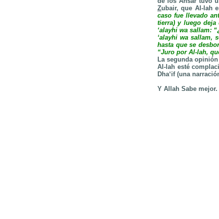
de los Ansar tuvo u
Z
ubair, que Al-lah 
caso fue llevado ant
tierra) y luego dej
‘alayhi wa sallam: “
‘alayhi wa sallam, 
hasta que se desbor
“Juro por Al-lah, qu
La segunda opinión 
Al-lah esté complaci
Dha‘if (una narració
Y Allah Sabe mejor.