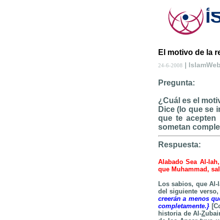
El motivo de la r
| IslamWe
24-6-2008
Pregunta:
¿Cuál es el motiv
Dice (lo que se 
que te acepten 
sometan complet
Respuesta:
Alabado Sea Al-lah,
que Muhammad, salla
Los sabios, que Al-
del siguiente verso,
creerán a menos que
completamente.}
[Co
historia de Al-
Z
ubai