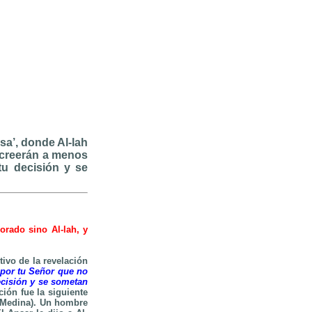
isa’, donde Al-lah
o creerán a menos
tu decisión y se
orado sino Al-lah, y
ivo de la revelación
] por tu Señor que no
ecisión y se sometan
ión fue la siguiente
e Medina). Un hombre