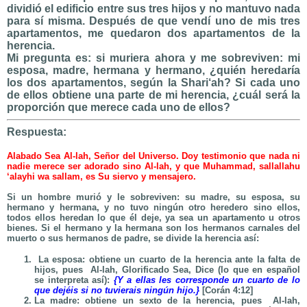
dividió el edificio entre sus tres hijos y no mantuvo nada
para sí misma. Después de que vendí uno de mis tres
apartamentos, me quedaron dos apartamentos de la
herencia.
Mi pregunta es: si muriera ahora y me sobreviven: mi
esposa, madre, hermana y hermano, ¿quién heredaría
los dos apartamentos, según la Shari‘ah? Si cada uno
de ellos obtiene una parte de mi herencia, ¿cuál será la
proporción que merece cada uno de ellos?
Respuesta:
Alabado Sea Al-lah, Señor del Universo. Doy testimonio que nada ni
nadie merece ser adorado sino Al-lah, y que Muhammad, sallallahu
‘alayhi wa sallam, es Su siervo y mensajero.
Si un hombre murió y le sobreviven: su madre, su esposa, su
hermano y hermana, y no tuvo ningún otro heredero sino ellos,
todos ellos heredan lo que él deje, ya sea un apartamento u otros
bienes. Si el hermano y la hermana son los hermanos carnales del
muerto o sus hermanos de padre, se divide la herencia así:
La esposa: obtiene un cuarto de la herencia ante la falta de
hijos, pues Al-lah, Glorificado Sea, Dice (lo que en español
se interpreta así):
{Y a ellas les corresponde un cuarto de lo
que dejéis si no tuvierais ningún hijo.
}
[Corán 4:12]
La madre: obtiene un sexto de la herencia, pues Al-lah,