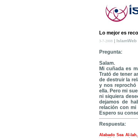
Lo mejor es reco
| IslamWeb
3-7-2008
Pregunta:
Salam.
Mi cuñada es ma
Trató de tener a
de destruir la r
y nos reprochó 
ella. Pero mi su
ni siquiera dese
dejamos de hab
relación con mi 
Espero su conse
Respuesta:
Alabado Sea Al-lah,