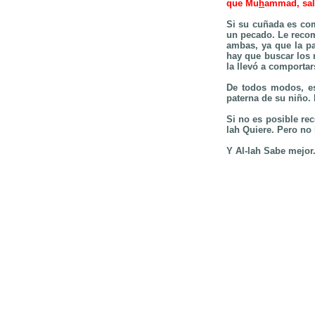
que Mu
h
ammad, sall
Si su cuñada es com
un pecado. Le recom
ambas, ya que la pa
hay que buscar los 
la llevó a comporta
De todos modos, es
paterna de su niño. 
Si no es posible reco
lah Quiere. Pero no
Y Al-lah Sabe mejor