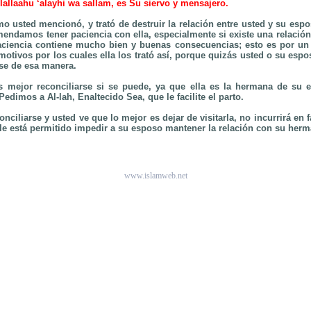
allaahu ‘alayhi wa sallam, es Su siervo y mensajero.
o usted mencionó, y trató de destruir la relación entre usted y su espo
endamos tener paciencia con ella, especialmente si existe una relación
ciencia contiene mucho bien y buenas consecuencias; esto es por un 
motivos por los cuales ella los trató así, porque quizás usted o su espo
rse de esa manera.
 mejor reconciliarse si se puede, ya que ella es la hermana de su es
Pedimos a Al-lah, Enaltecido Sea, que le facilite el parto.
nciliarse y usted ve que lo mejor es dejar de visitarla, no incurrirá en fa
 le está permitido impedir a su esposo mantener la relación con su herm
.
www.islamweb.net