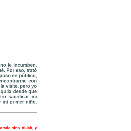
 no le incumben.
é. Por eso, trató
sposo en público,
 encontrarme con
a visite, pero yo
anquila desde que
o sacrificar mi
é mi primer niño.
orado sino Al-lah, y