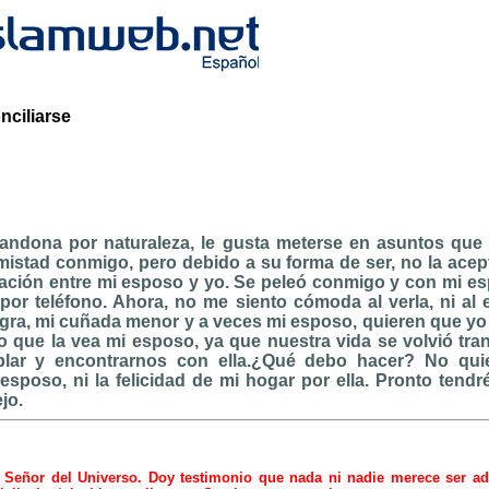
nciliarse
ndona por naturaleza, le gusta meterse en asuntos que
mistad conmigo, pero debido a su forma de ser, no la acept
elación entre mi esposo y yo. Se peleó conmigo y con mi e
por teléfono. Ahora, no me siento cómoda al verla, ni al
egra, mi cuñada menor y a veces mi esposo, quieren que yo l
o que la vea mi esposo, ya que nuestra vida se volvió tr
lar y encontrarnos con ella.¿Qué debo hacer? No quier
esposo, ni la felicidad de mi hogar por ella. Pronto tendr
jo.
 Señor del Universo. Doy testimonio que nada ni nadie merece ser ad