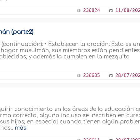
236824
11/08/20
mán (parte2)
continuación): • Establecen la oración: Esta es u
ro hogar musulmán, sus miembros están pendientes
tablecidos, y además la cumplen en la mezquita
236605
28/07/20
irir conocimiento en las áreas de la educación 
forma correcta, alguno incluso se inscriben en curs
 sus hijos, en especial cuando tienen algún probl
chos..
más