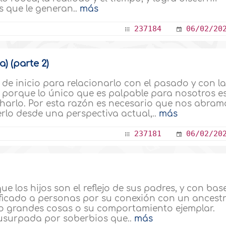
as que le generan..
más
237184
06/02/20
a) (parte 2)
de inicio para relacionarlo con el pasado y con l
o porque lo único que es palpable para nosotros e
charlo. Por esta razón es necesario que nos abram
lo desde una perspectiva actual,..
más
237181
06/02/20
ue los hijos son el reflejo de sus padres, y con bas
ificado a personas por su conexión con un ancest
o grandes cosas o su comportamiento ejemplar.
 usurpada por soberbios que..
más