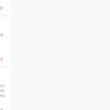
22
na
22
con
os
ema