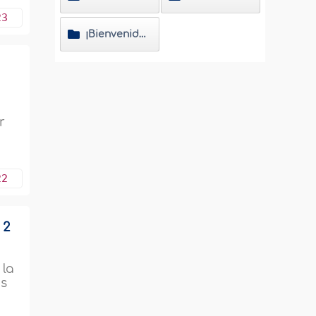
23
¡Bienvenido al Islam!
r
22
 2
 la
os