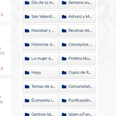
Día de la madre
Semana santa
23
San Valentín y Carnavales
Ashura' y Muharram
Navidad y Año Nuevo
Recetas de cocina
a
Historias de nuevas musulmanas
Conceptos erróneos
s
os
La mujer en el Islam
Profeta Muhammad
23
Hayy
Oasis de Ramadán
Temas de actualidad
Comunidades musulmanas
e
Économía islámica
Purificación del alma
ro
Centros Islámicos
Islam a Fondo