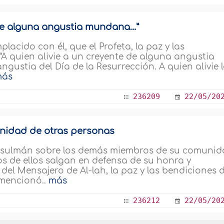
 de alguna angustia mundana…”
lacido con él, que el Profeta, la paz y las
 “A quien alivie a un creyente de alguna angustia
ngustia del Día de la Resurrección. A quien alivie 
más
236209
22/05/20
gnidad de otras personas
musulmán sobre los demás miembros de su comuni
ios de ellos salgan en defensa de su honra y
del Mensajero de Al-lah, la paz y las bendiciones 
 mencionó..
más
236212
22/05/20