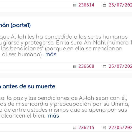
236614
25/07/20
án (parte1)
que Al-lah les ha concedido a los seres humanos
ugiarse y protegerse. En la sura An-Nahl (número 1
 las bendiciones” (porque en ella se mencionan
o al ser humano)..
más
236608
25/07/20
a antes de su muerte
a, la paz y las bendiciones de Al-lah sean con él,
icas de misericordia y preocupación por su Umma,
ro de entre ustedes mismos que se apena por sus
alcancen el bien..
más
236215
22/05/20