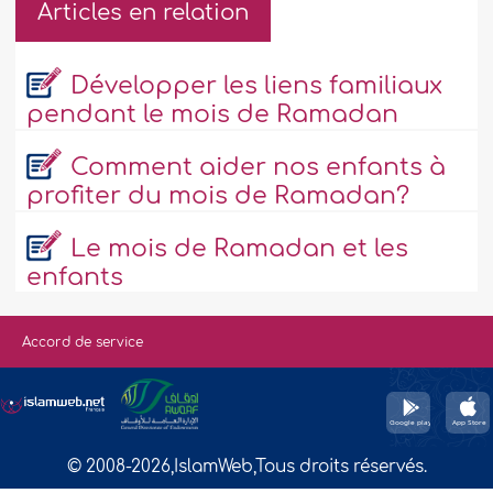
Articles en relation
Développer les liens familiaux
pendant le mois de Ramadan
Comment aider nos enfants à
profiter du mois de Ramadan?
Le mois de Ramadan et les
enfants
Accord de service
© 2008-2026,IslamWeb,Tous droits réservés.