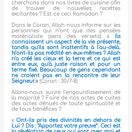
cherchons dans nos livres de cuisine afin
de trouver de nouvelles recettes
excitantes ? Est-ce ceci Ramadan ?
Dans le Coran, Allah nous informe sur les
personnes qui n’ont que des pensées
matérialiste (sens des versets): «
Ils
connaissent un aspect de la vie présente,
tandis qu'ils sont inattentifs à l'au-delà.
N'ont-ils pas médité en eux-mêmes ? Allah
n'a créé les cieux et la terre et ce qui est
entre eux, qu'à juste raison et pour un
terme fixé. Beaucoup de gens cependant
ne croient pas en la rencontre de leur
Seigneur
.
»
(Coran : 30/7-8)
Allons-nous suivre l’engourdissement de
la majorité ? Faire de nos actes de cultes
des actes dénués de toute spiritualité et
de tous bénéfices ?
«
Ont-ils pris des divinités en dehors de
Lui ? Dis : “Apportez votre preuve”. Ceci est
la révélation de ceux qui sont avec moi et