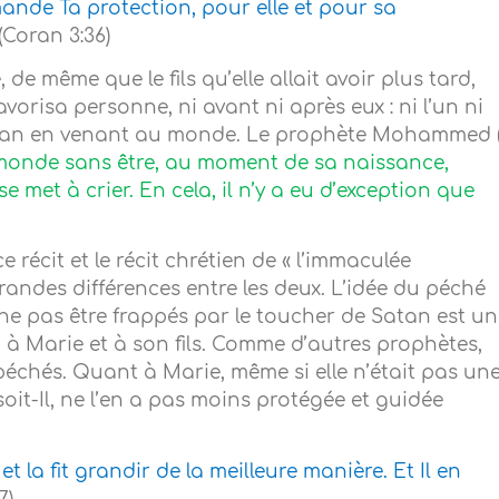
mande Ta protection, pour elle et pour sa
(Coran 3:36)
de même que le fils qu’elle allait avoir plus tard,
favorisa personne, ni avant ni après eux : ni l’un ni
Satan en venant au monde. Le prophète Mohammed 
monde sans être, au moment de sa naissance,
se met à crier. En cela, il n’y a eu d’exception que
récit et le récit chrétien de « l’immaculée
grandes différences entre les deux. L’idée du péché
de ne pas être frappés par le toucher de Satan est u
l, à Marie et à son fils. Comme d’autres prophètes,
péchés. Quant à Marie, même si elle n’était pas un
soit-Il, ne l’en a pas moins protégée et guidée
 la fit grandir de la meilleure manière. Et Il en