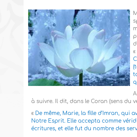
M
s
m
p
d
«
C
(
t
q
A
à suivre. Il dit, dans le Coran (sens du ve
«
De même, Marie, la fille d’Imran, qui 
Notre Esprit. Elle accepta comme vérid
écritures, et elle fut du nombre des ser