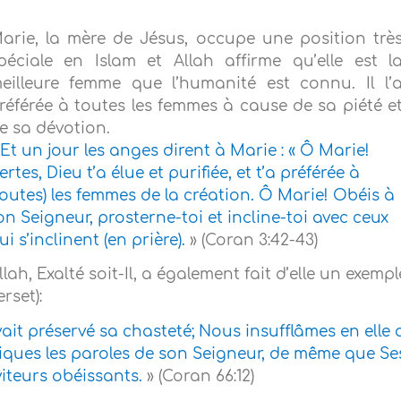
arie, la mère de Jésus, occupe une position trè
péciale en Islam et Allah affirme qu’elle est l
eilleure femme que l’humanité est connu. Il l’
référée à toutes les femmes à cause de sa piété e
e sa dévotion.
Et un jour les anges dirent à Marie : « Ô Marie!
ertes, Dieu t’a élue et purifiée, et t’a préférée à
toutes) les femmes de la création. Ô Marie! Obéis à
on Seigneur, prosterne-toi et incline-toi avec ceux
ui s’inclinent (en prière).
» (Coran 3:42-43)
llah, Exalté soit-Il, a également fait d’elle un exempl
rset):
avait préservé sa chasteté; Nous insufflâmes en elle 
iques les paroles de son Seigneur, de même que Se
viteurs obéissants.
» (Coran 66:12)