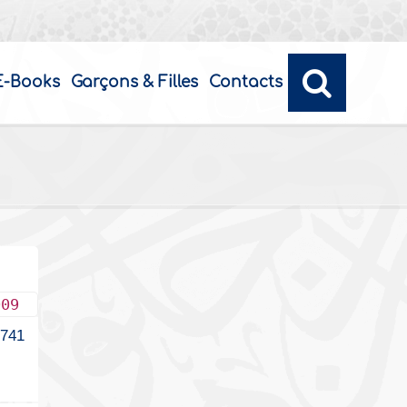
E-Books
Garçons & Filles
Contacts
009
1741