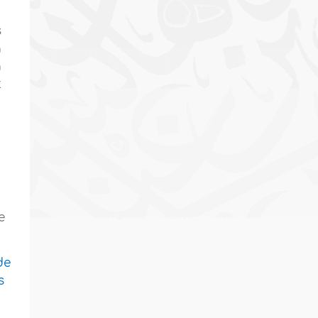
s
a
a
t
e
de
s