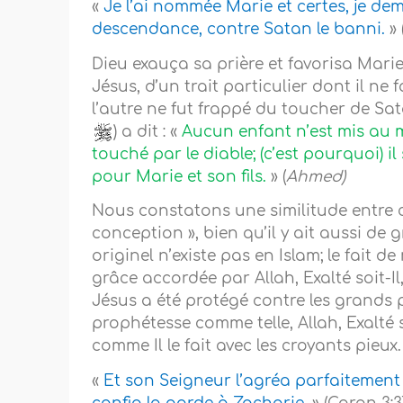
«
Je l’ai nommée Marie et certes, je de
descendance, contre Satan le banni.
» 
Dieu exauça sa prière et favorisa Marie, 
Jésus, d’un trait particulier dont il ne 
l’autre ne fut frappé du toucher de 
) a dit : «
Aucun enfant n’est mis au 
touché par le diable; (c’est pourquoi) il 
pour Marie et son fils.
» (
Ahmed)
Nous constatons une similitude entre ce 
conception », bien qu’il y ait aussi de 
originel n’existe pas en Islam; le fait 
grâce accordée par Allah, Exalté soit-I
Jésus a été protégé contre les grands 
prophétesse comme telle, Allah, Exalté 
comme Il le fait avec les croyants pieux.
«
Et son Seigneur l’agréa parfaitement et