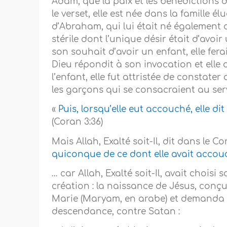
Adam, que la paix et les bénédictions 
le verset, elle est née dans la famille él
d’Abraham, qui lui était né également
stérile dont l’unique désir était d’avoir
son souhait d’avoir un enfant, elle fera
Dieu répondit à son invocation et elle
l’enfant, elle fut attristée de constater
les garçons qui se consacraient au serv
«
Puis, lorsqu’elle eut accouché, elle dit 
(Coran 3:36)
Mais Allah, Exalté soit-Il, dit dans le Co
quiconque de ce dont elle avait acco
… car Allah, Exalté soit-Il, avait choisi 
création : la naissance de Jésus, conç
Marie (Maryam, en arabe) et demanda à Al
descendance, contre Satan :