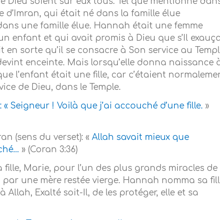
de Dieu soient sur eux tous. Tel que mentionné dan
ue d’Imran, qui était né dans la famille élue
 dans une famille élue. Hannah était une femme
 un enfant et qui avait promis à Dieu que s’Il exauça
it en sorte qu’il se consacre à Son service au Templ
 devint enceinte. Mais lorsqu’elle donna naissance 
 que l’enfant était une fille, car c’étaient normaleme
ice de Dieu, dans le Temple.
: « Seigneur ! Voilà que j’ai accouché d’une fille.
»
ran (sens du verset): «
Allah savait mieux que
uché…
» (Coran 3:36)
sa fille, Marie, pour l’un des plus grands miracles de 
u par une mère restée vierge. Hannah nomma sa fil
lah, Exalté soit-Il, de les protéger, elle et sa