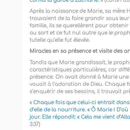
confia la garde à Zacharie.
» (Coran 3:3
Après la naissance de Marie, sa mère H
trouvaient de la faire grandir sous leur
famille, ils se querellèrent pour obtenir
au sort et ce fut nul autre que le prop
tutelle qu’elle fut élevée.
Miracles en sa présence et visite des a
Tandis que Marie grandissait, le prop
caractéristiques particulières, car dif
présence. On avait donné à Marie une c
vouait à l’adoration de Dieu. Chaque 
s’enquérir de ses besoins, il trouvait p
«
Chaque fois que celui-ci entrait dans l
d’elle de la nourriture. « Ô Marie ! D’où
jour. Elle répondit: « Cela me vient d’Al
3:37)