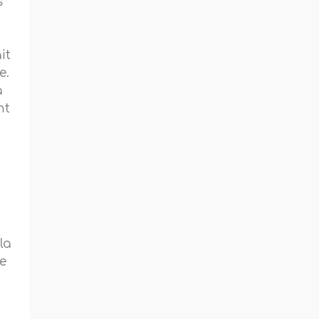
s
it
e.
à
nt
la
le