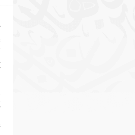
i
e
a
s
t
-
l
e
i
t
t
e
s