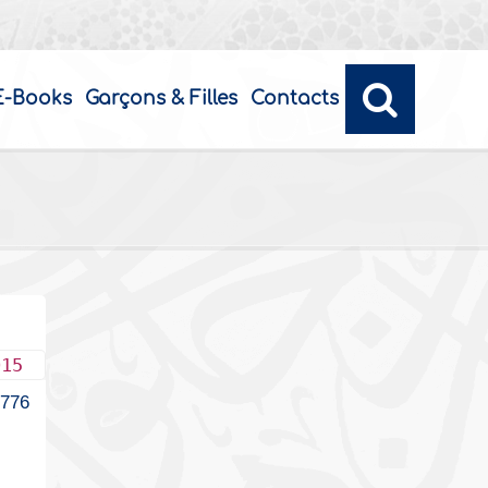
E-Books
Garçons & Filles
Contacts
015
2776