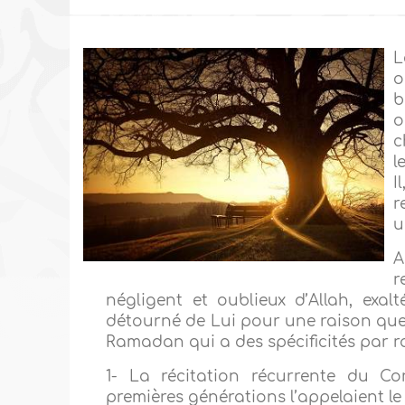
L
o
b
o
c
l
I
r
u
A
r
négligent et oublieux d’Allah, exalt
détourné de Lui pour une raison quel
Ramadan qui a des spécificités par ra
1- La récitation récurrente du Co
premières générations l’appelaient le