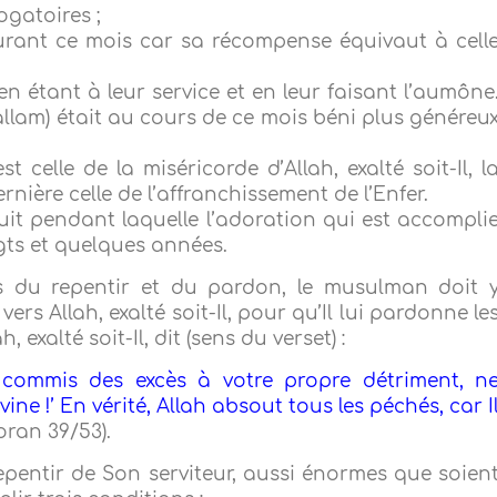
ogatoires ;
urant ce mois car sa récompense équivaut à cell
en étant à leur service et en leur faisant l’aumône
allam) était au cours de ce mois béni plus généreu
celle de la miséricorde d’Allah, exalté soit-Il, l
nière celle de l’affranchissement de l’Enfer.
uit pendant laquelle l’adoration qui est accompli
gts et quelques années.
 du repentir et du pardon, le musulman doit 
ers Allah, exalté soit-Il, pour qu’Il lui pardonne le
exalté soit-Il, dit (sens du verset) :
z commis des excès à votre propre détriment, n
ine !’ En vérité, Allah absout tous les péchés, car I
oran 39/53).
u repentir de Son serviteur, aussi énormes que soien