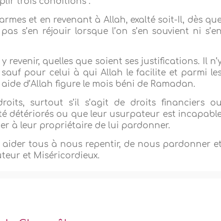
plir trois conditions :
larmes et en revenant à Allah, exalté soit-Il, dès qu
 pas s’en réjouir lorsque l’on s’en souvient ni s’e
 revenir, quelles que soient ses justifications. Il n’
sauf pour celui à qui Allah le facilite et parmi le
 aide d’Allah figure le mois béni de Ramadan.
oits, surtout s’il s’agit de droits financiers o
 été détériorés ou que leur usurpateur est incapabl
er à leur propriétaire de lui pardonner.
ous aider tous à nous repentir, de nous pardonner e
uteur et Miséricordieux.