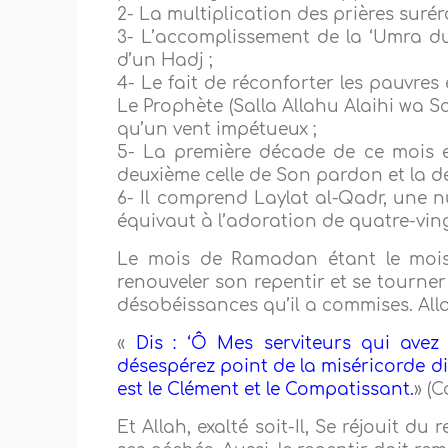
2- La multiplication des prières surér
3- L’accomplissement de la ‘Umra d
d’un Hadj ;
4- Le fait de réconforter les pauvres 
Le Prophète (Salla Allahu Alaihi wa S
qu’un vent impétueux ;
5- La première décade de ce mois est 
deuxième celle de Son pardon et la der
6- Il comprend Laylat al-Qadr, une n
équivaut à l’adoration de quatre-vin
Le mois de Ramadan étant le mois
renouveler son repentir et se tourner v
désobéissances qu’il a commises. Allah, 
«
Dis : ‘Ô Mes serviteurs qui ave
désespérez point de la miséricorde div
est le Clément et le Compatissant
.
» (C
Et Allah, exalté soit-Il, Se réjouit d