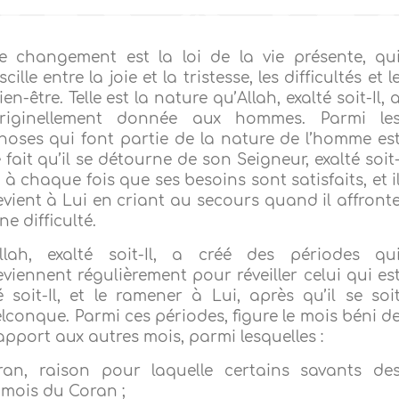
e changement est la loi de la vie présente, qu
scille entre la joie et la tristesse, les difficultés et l
ien-être. Telle est la nature qu’Allah, exalté soit-Il, 
riginellement donnée aux hommes. Parmi le
hoses qui font partie de la nature de l’homme es
e fait qu’il se détourne de son Seigneur, exalté soit
l, à chaque fois que ses besoins sont satisfaits, et i
evient à Lui en criant au secours quand il affront
ne difficulté.
llah, exalté soit-Il, a créé des périodes qu
eviennent régulièrement pour réveiller celui qui es
é soit-Il, et le ramener à Lui, après qu’il se soi
conque. Parmi ces périodes, figure le mois béni d
pport aux autres mois, parmi lesquelles :
ran, raison pour laquelle certains savants de
 mois du Coran ;