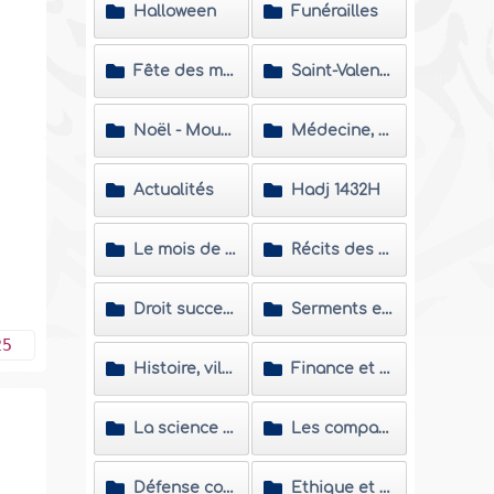
Halloween
Funérailles
Fête des mères
Saint-Valentin
Noël - Mouharram
Médecine, médias, culture et moyens de divertissement
Actualités
Hadj 1432H
Le mois de Ramadan
Récits des nouveaux convertis
Droit successoral et les problèmes de succession
Serments et vœux
25
Histoire, villes et personnalités islamiques
Finance et économie
La science et les savants
Les compagnons
Défense contre les polémiques
Ethique et morale