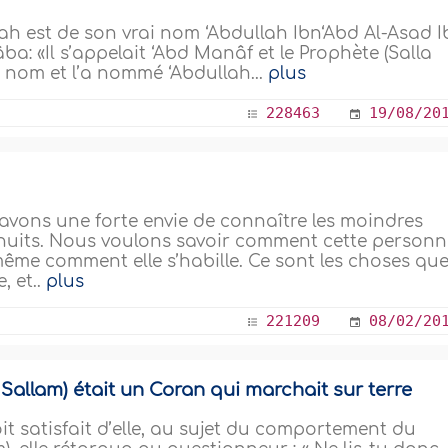
h est de son vrai nom ‘Abdullah Ibn‘Abd Al-Asad I
âba: «Il s’appelait ‘Abd Manâf et le Prophète (Salla
 nom et l’a nommé ‘Abdullah...
plus
228463
19/08/20
vons une forte envie de connaître les moindres
 nuits. Nous voulons savoir comment cette person
même comment elle s’habille. Ce sont les choses qu
, et..
plus
221209
08/02/20
 Sallam) était un Coran qui marchait sur terre
it satisfait d’elle, au sujet du comportement du