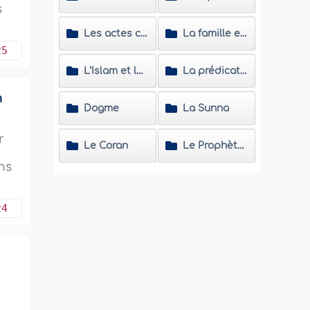
s
Les actes cultuels
La famille et la société
25
L’Islam et les non musulmans
La prédication islamique
n
Dogme
La Sunna
r
Le Coran
Le Prophète (Salla Allahou Alayhi wa Sallam)
ns
24