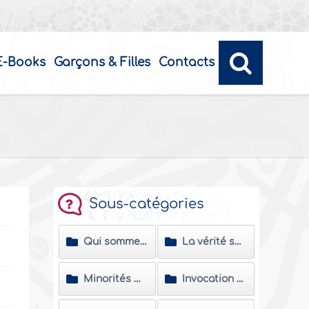
E-Books
Garçons & Filles
Contacts
Sous-catégories
Qui sommes-nous ?
La vérité sur le Prophète Mohammed
Minorités musulmanes
Invocation d’Allah