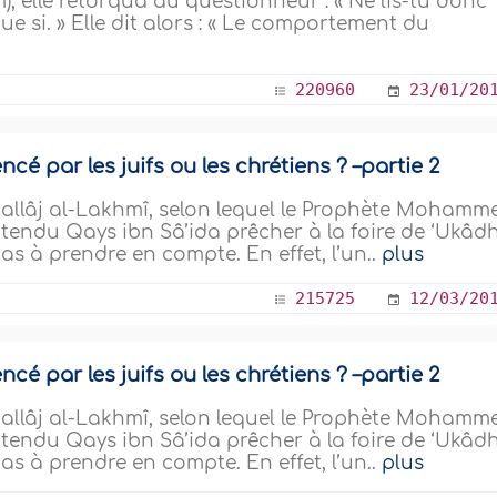
), elle rétorqua au questionneur : « Ne lis-tu donc
que si. » Elle dit alors : « Le comportement du
220960
23/01/20
é par les juifs ou les chrétiens ? –partie 2
llâj al-Lakhmî, selon lequel le Prophète Mohamm
ntendu Qays ibn Sâ’ida prêcher à la foire de ‘Ukâdh
as à prendre en compte. En effet, l’un..
plus
215725
12/03/20
é par les juifs ou les chrétiens ? –partie 2
llâj al-Lakhmî, selon lequel le Prophète Mohamm
ntendu Qays ibn Sâ’ida prêcher à la foire de ‘Ukâdh
as à prendre en compte. En effet, l’un..
plus