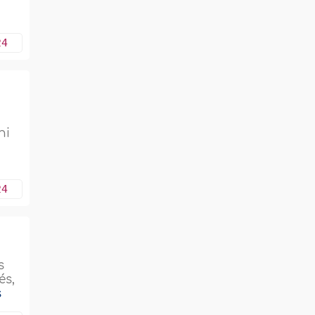
24
hi
24
s
és,
s