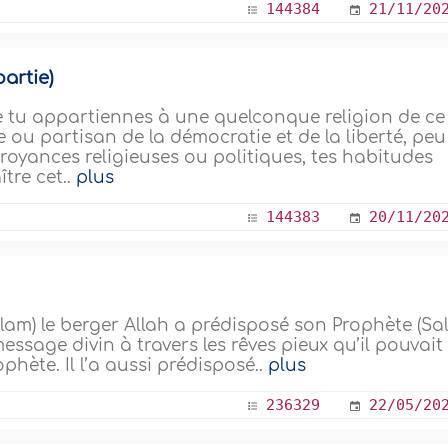
144384
21/11/20
artie)
e tu appartiennes à une quelconque religion de ce
u partisan de la démocratie et de la liberté, peu
croyances religieuses ou politiques, tes habitudes
tre cet..
plus
144383
20/11/20
llam) le berger Allah a prédisposé son Prophète (Sal
essage divin à travers les rêves pieux qu’il pouvait
phète. Il l’a aussi prédisposé..
plus
236329
22/05/20