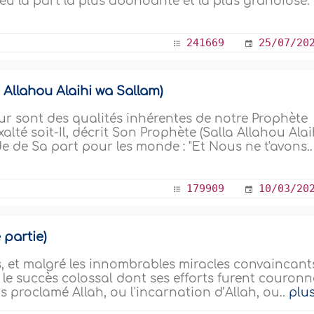
t eu la part la plus abondante et la plus grandiose.
241669
25/07/20
 Allahou Alaihi wa Sallam)
ur sont des qualités inhérentes de notre Prophète
xalté soit-Il, décrit Son Prophète (Salla Allahou Alai
 de Sa part pour les monde : "Et Nous ne t'avons..
179909
10/03/20
 partie)
s, et malgré les innombrables miracles convaincant
t le succès colossal dont ses efforts furent couronn
s proclamé Allah, ou l'incarnation d’Allah, ou..
plu