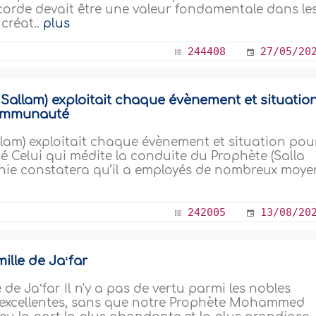
icorde devait être une valeur fondamentale dans le
créat..
plus
244408
27/05/20
a Sallam) exploitait chaque évènement et situatio
communauté
llam) exploitait chaque évènement et situation pou
Celui qui médite la conduite du Prophète (Salla
phie constatera qu’il a employés de nombreux moye
242005
13/08/20
ille de Jaʻfar
de Jaʻfar Il n'y a pas de vertu parmi les nobles
us excellentes, sans que notre Prophète Mohammed