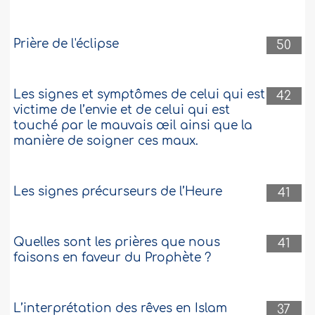
Manelle mais je ne sais pas si ce prénom
est autorisé en Islam car aucun site ne le
mentionne. Merci d'avance...
Plus
Prière de l'éclipse
50
528901
1-4-2026
Les signes et symptômes de celui qui est
42
victime de l’envie et de celui qui est
La période du Ramadan approche et je ne
touché par le mauvais œil ainsi que la
veux pas être la seule de la fratrie à
assumer les tâches ménagères
manière de soigner ces maux.
Salam alaykoum, Je suis une fille et je vis
avec mes parents et mes deux frères (19
Les signes précurseurs de l’Heure
41
et 15 ans). Bien que nous puissions tous
aider ma mère dans les tâches
ménagères, je suis la seule à le faire. J’en
ai parlé à mes parents, et ils me disent
Quelles sont les prières que nous
41
que c’est parce que je suis une fille. La
faisons en faveur du Prophète ?
période du Ramadan approche et je ne
veux pas être la..
Plus
527785
10-3-2026
L’interprétation des rêves en Islam
37