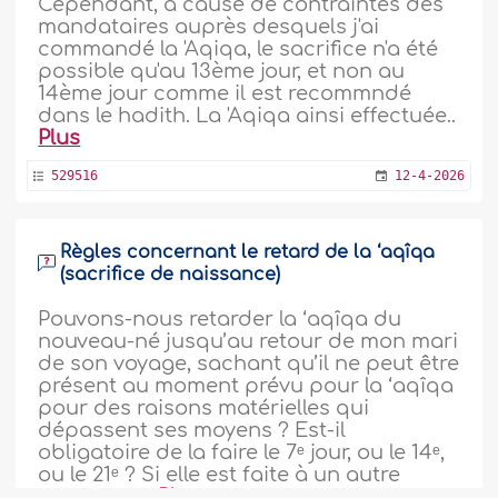
Cependant, à cause de contraintes des
mandataires auprès desquels j'ai
commandé la 'Aqiqa, le sacrifice n'a été
possible qu'au 13ème jour, et non au
14ème jour comme il est recommndé
dans le hadith. La 'Aqiqa ainsi effectuée..
Plus
529516
12-4-2026
Règles concernant le retard de la ‘aqîqa
(sacrifice de naissance)
Pouvons-nous retarder la ‘aqîqa du
nouveau-né jusqu’au retour de mon mari
de son voyage, sachant qu’il ne peut être
présent au moment prévu pour la ‘aqîqa
pour des raisons matérielles qui
dépassent ses moyens ? Est-il
obligatoire de la faire le 7ᵉ jour, ou le 14ᵉ,
ou le 21ᵉ ? Si elle est faite à un autre
moment, y..
Plus