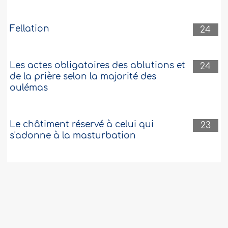
Fellation
24
Les actes obligatoires des ablutions et
24
de la prière selon la majorité des
oulémas
Le châtiment réservé à celui qui
23
s'adonne à la masturbation
Est-ce qu’il est déconseillé de laver les
23
vêtements le Vendredi
La prière surérogatoire avant et après
22