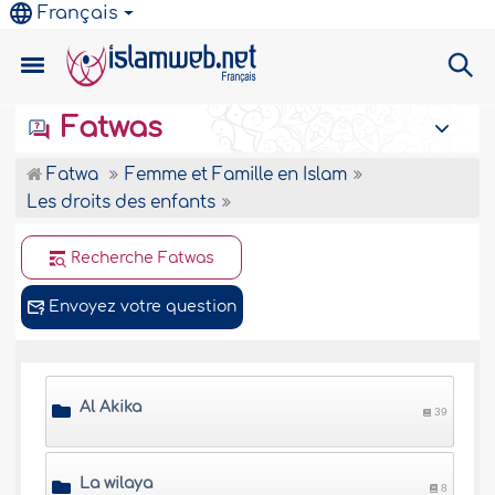
Français
Fatwas
Fatwa
Femme et Famille en Islam
Les droits des enfants
Recherche Fatwas
Envoyez votre question
Al Akika
39
La wilaya
8