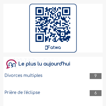
Ma sœur est chrétienne et elle nous a
informés il y a peu qu'elle était en
contact avec notre mère décédée par le
biais d'un médium. Etant donné que je
suis musulmane, je ne crois pas à ce
genre de chose, mais je ne sais pas
comment lui expliquer cela ni comment
la convaincre d'arrêter ce genre de
pratiques. J'aimerais en savoir plus..
Plus
Fatwa
87907
8-11-2017
Le plus lu aujourd’hui
Quelle est la réalité scientifique de la
Divorces multiples
sorcellerie et quelle est la sentence de
9
l’Islam à ce sujet ?
Quelle est la réalité scientifique de la
Prière de l'éclipse
6
sorcellerie et quelle est la sentence de
l’Islam à ce sujet?..
Plus