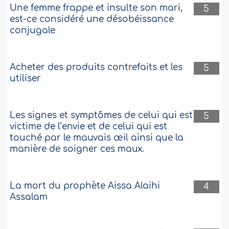
82269
17-10-2017
Une femme frappe et insulte son mari,
5
est-ce considéré une désobéissance
conjugale
Se prémunir de la présence des démons
dans la chambre du couple
Acheter des produits contrefaits et les
5
Assalam alaykoum,Comment une femme
utiliser
doit se vêtir pour dormir le soir en temps
normal ?Est-ce que les satans rentrent
dans les chambres quand on est en
couple ? ..
Plus
Les signes et symptômes de celui qui est
5
victime de l’envie et de celui qui est
361702
16-10-2017
touché par le mauvais œil ainsi que la
manière de soigner ces maux.
Chute de tous les poils du corps
J’ai un problème qui me tracasse depuis
La mort du prophète Aissa Alaihi
4
trois ans: je perds tous les poils de mon
Assalam
corps. J’ai consulté un médecin à ce
propos et il m’a affirmé qu’il n’y avait
aucun dysfonctionnement