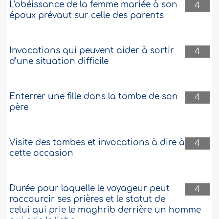
L'obéissance de la femme mariée à son
physiologique. J’ai perdu l’espoir et je ne
4
sais plus quoi faire. Est-ce une épreuve?
époux prévaut sur celle des parents
Je veux votre conseil, d’autant plus que
je me sens bien maintenant...
Plus
Invocations qui peuvent aider à sortir
4
82180
11-10-2017
d’une situation difficile
Enterrer une fille dans la tombe de son
4
père
Visite des tombes et invocations à dire à
4
cette occasion
Durée pour laquelle le voyageur peut
4
raccourcir ses prières et le statut de
celui qui prie le maghrib derrière un homme