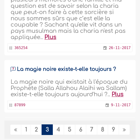
question est de savoir selon la charia
que peut-on faire à cette sorcière si
nous sommes sûrs que c’est elle la
coupable ? Sachant qu'elle vit dans un
pays musulman mais la charia n'est pas
appliquée..
Plus
365254
26-11-2017
La magie noire existe-t-elle toujours ?
La magie noire qui existait à l'époque du
Prophète (Salla Allahou Alaihi wa Sallam)
existe-t-elle toujours aujourd'hui ?..
Plus
87899
9-11-2017
L’allégation de votre sœur est un
1
2
3
4
5
6
7
8
9
mensonge et une imposture