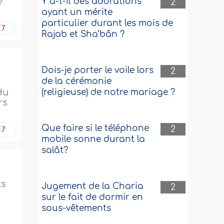
e
Y a-t-il des adorations
2
ayant un mérite
particulier durant les mois de
17
Rajab et Sha’bân ?
Dois-je porter le voile lors
2
de la cérémonie
du
(religieuse) de notre mariage ?
rs
Que faire si le téléphone
2
17
mobile sonne durant la
salât?
ts
Jugement de la Charia
2
sur le fait de dormir en
sous-vêtements