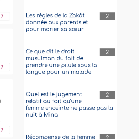
Les règles de la Zakât
2
17
donnée aux parents et
pour marier sa sœur
c
Ce que dit le droit
2
musulman du fait de
prendre une pilule sous la
17
langue pour un malade
Quel est le jugement
2
u
relatif au fait qu'une
femme enceinte ne passe pas la
nuit à Mina
s
17
Récompense de la femme
2