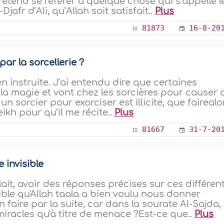
prétend se référer à quelque chose qui s’appelle l
afr d’Ali, qu’Allah soit satisfait..
Plus
81873
16-8-20
ar la sorcellerie ?
ien instruite. J’ai entendu dire que certaines
 la magie et vont chez les sorcières pour causer 
 un sorcier pour exorciser est illicite, que fairealo
ikh pour qu’il me récite..
Plus
81667
31-7-20
 invisible
lait, avoir des réponses précises sur ces différen
ible qu'Allah taala a bien voulu nous donner
n faire par la suite, car dans la sourate Al-Sajda,
 miracles qu'à titre de menace ?Est-ce que..
Plus