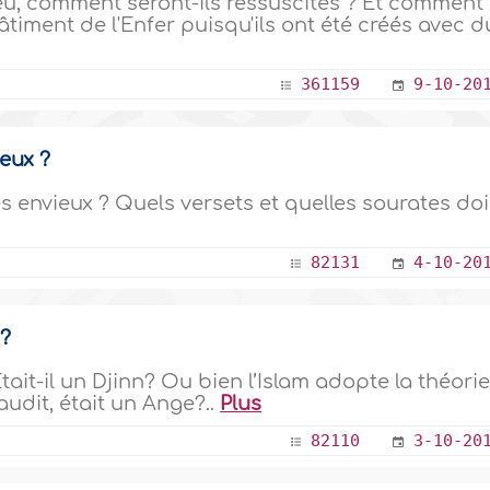
feu, comment seront-ils ressuscités ? Et comment
âtiment de l'Enfer puisqu'ils ont été créés avec d
361159
9-10-20
eux ?
s envieux ? Quels versets et quelles sourates doi
82131
4-10-20
 ?
ait-il un Djinn? Ou bien l’Islam adopte la théori
audit, était un Ange?..
Plus
82110
3-10-20