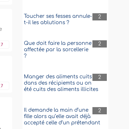
Toucher ses fesses annule-
2
t-il les ablutions ?
e
Que doit faire la personne
2
17
affectée par la sorcellerie
?
Manger des aliments cuits
2
dans des récipiemts ou on
17
été cuits des aliments illicites
Il demande la main d’une
2
fille alors qu’elle avait déjà
accepté celle d’un prétendant
e