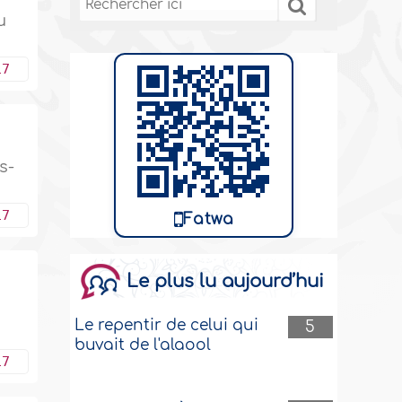
u
17
s-
17
Fatwa
Le plus lu aujourd’hui
e
Le repentir de celui qui
5
buvait de l'alaool
17