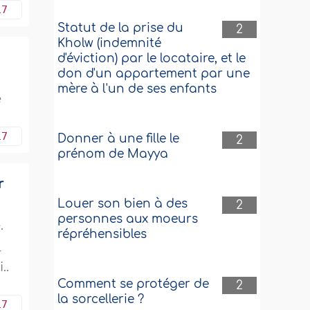
17
Statut de la prise du
2
Kholw (indemnité
d'éviction) par le locataire, et le
don d'un appartement par une
mère à l'un de ses enfants
e
17
Donner à une fille le
2
prénom de Mayya
r
Louer son bien à des
2
personnes aux moeurs
.
répréhensibles
r
..
Comment se protéger de
2
la sorcellerie ?
17