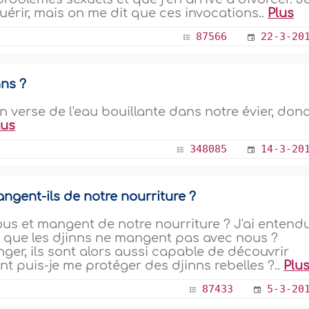
uérir, mais on me dit que ces invocations..
Plus
87566
22-3-20
nns ?
on verse de l'eau bouillante dans notre évier, don
lus
348085
14-3-20
angent-ils de notre nourriture ?
 nous et mangent de notre nourriture ? J'ai entend
fin que les djinns ne mangent pas avec nous ?
ger, ils sont alors aussi capable de découvrir
t puis-je me protéger des djinns rebelles ?..
Plu
87433
5-3-20