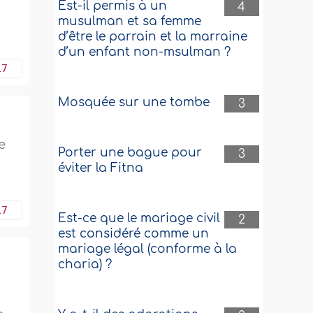
Est-il permis à un
4
musulman et sa femme
d’être le parrain et la marraine
d’un enfant non-msulman ?
17
Mosquée sur une tombe
3
e
Porter une bague pour
3
éviter la Fitna
17
Est-ce que le mariage civil
2
est considéré comme un
mariage légal (conforme à la
charia) ?