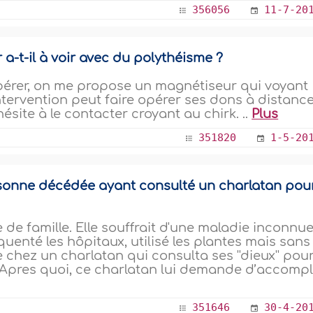
356056
11-7-20
a-t-il à voir avec du polythéisme ?
pérer, on me propose un magnétiseur qui voyant
ntervention peut faire opérer ses dons à distanc
ésite à le contacter croyant au chirk. ..
Plus
351820
1-5-20
rsonne décédée ayant consulté un charlatan pou
 de famille. Elle souffrait d'une maladie inconnue
uenté les hôpitaux, utilisé les plantes mais sans
 chez un charlatan qui consulta ses ''dieux'' pou
 Apres quoi, ce charlatan lui demande d’accompli
351646
30-4-20