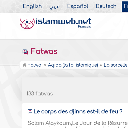
English
عربي
Español
Deutsch
F
Fatwas
Fatwa
Aqida (la foi islamique)
La sorceller
133 fatwas
Le corps des djinns est-il de feu ?
Salam Alaykoum,Le Jour de la Résurrect