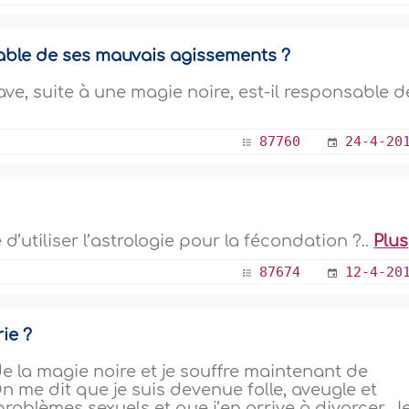
able de ses mauvais agissements ?
, suite à une magie noire, est-il responsable d
87760
24-4-20
’utiliser l’astrologie pour la fécondation ?..
Plus
87674
12-4-20
ie ?
de la magie noire et je souffre maintenant de
n me dit que je suis devenue folle, aveugle et
problèmes sexuels et que j’en arrive à divorcer. J