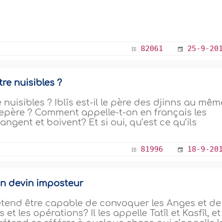
82061
25-9-20
re nuisibles ?
nuisibles ? Iblîs est-il le père des djinns au mêm
trepère ? Comment appelle-t-on en français les
angent et boivent? Et si oui, qu’est ce qu’ils
81996
18-9-20
un devin imposteur
end être capable de convoquer les Anges et de
t les opérations? Il les appelle Tatîl et Kasfîl, et