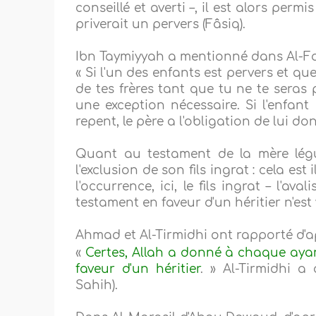
conseillé et averti –, il est alors per
priverait un pervers (Fâsiq).
Ibn Taymiyyah a mentionné dans Al-Fa
« Si l'un des enfants est pervers et que
de tes frères tant que tu ne te seras
une exception nécessaire. Si l'enfant re
repent, le père a l'obligation de lui do
Quant au testament de la mère légu
l'exclusion de son fils ingrat : cela est 
l'occurrence, ici, le fils ingrat – l'a
testament en faveur d'un héritier n'est 
Ahmad et Al-Tirmidhi ont rapporté d'ap
«
Certes, Allah a donné à chaque ayant
faveur d'un héritier
. » Al-Tirmidhi a
Sahih).