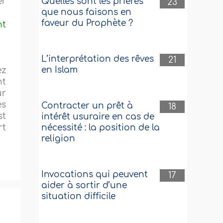
er
Quelles sont les prières
23
que nous faisons en
faveur du Prophète ?
nt
L’interprétation des rêves
21
en Islam
ez
nt
ur
es
Contracter un prêt à
18
st
intérêt usuraire en cas de
rt
nécessité : la position de la
religion
Invocations qui peuvent
17
aider à sortir d’une
situation difficile