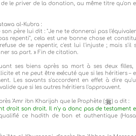
mis de le priver de la donation, au même titre qu'on 
tawa al-Kubra :
 son père lui dit : "Je ne te donnerai pas l'équivale
 pas repenti", cela est une bonne chose et constit
fuse de se repentir, c'est lui l'injuste ; mais s'il 
nner sa part. » Fin de citation.
ant ses biens après sa mort à ses deux filles,
illicite et ne peut être exécuté que si les héritiers – 
valisent. Les savants s'accordent en effet à dire qu'
valide que si les autres héritiers l'approuvent.
rès 'Amr ibn Kharijah que le Prophète (
) a dit :
 droit son droit. Il n'y a donc pas de testament 
 qualifié ce hadith de bon et authentique (Has