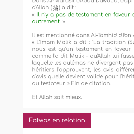
Dans Al-Marasil d'Abou Dawoud, d'aprè
d'Allah (
) a dit :
«
Il n'y a pas de testament en faveur d
autrement.
»
Il est mentionné dans Al-Tamhid d'Ibn 
« L'Imam Malik a dit : "La tradition (
nous est qu'un testament en faveur d'
comme l'a dit Malik – qu'Allah lui fass
laquelle les oulémas ne divergent pas s
héritiers l'approuvent, les avis diffèr
d'avis qu'elle devient valide pour l'hér
du testateur. » Fin de citation.
Et Allah sait mieux.
Fatwas en relation