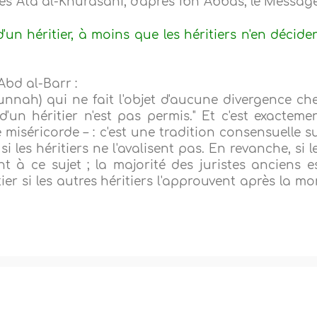
s 'Ata al-Khurasani, d'après Ibn 'Abbas, le Messag
'un héritier, à moins que les héritiers n'en décide
Abd al-Barr :
Sunnah) qui ne fait l'objet d'aucune divergence ch
un héritier n'est pas permis." Et c'est exacteme
e miséricorde – : c'est une tradition consensuelle s
i les héritiers ne l'avalisent pas. En revanche, si l
ent à ce sujet ; la majorité des juristes anciens e
itier si les autres héritiers l'approuvent après la mo