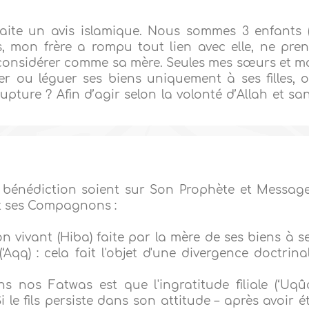
te un avis islamique. Nous sommes 3 enfants 
ns, mon frère a rompu tout lien avec elle, ne pre
 considérer comme sa mère. Seules mes sœurs et m
er ou léguer ses biens uniquement à ses filles, 
 rupture ? Afin d’agir selon la volonté d’Allah et sa
 bénédiction soient sur Son Prophète et Message
t ses Compagnons :
 vivant (Hiba) faite par la mère de ses biens à s
 (‘Aqq) : cela fait l'objet d'une divergence doctrina
nos Fatwas est que l'ingratitude filiale (‘Uqû
Si le fils persiste dans son attitude – après avoir é