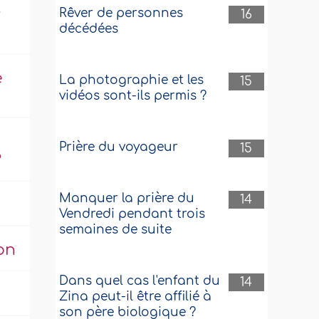
r
Rêver de personnes
16
décédées
e
La photographie et les
15
vidéos sont-ils permis ?
Prière du voyageur
15
?
Manquer la prière du
14
Vendredi pendant trois
semaines de suite
on
Dans quel cas l'enfant du
14
Zina peut-il être affilié à
son père biologique ?