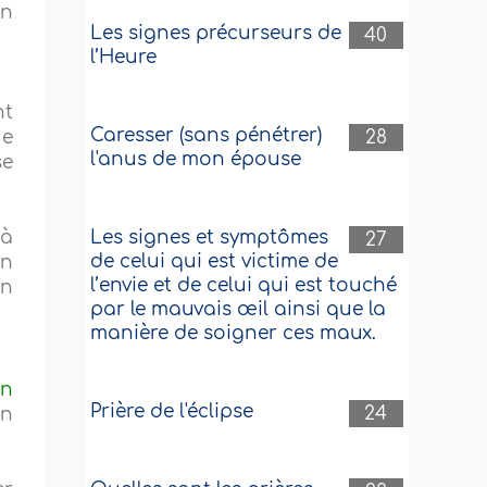
en
Les signes précurseurs de
40
l’Heure
nt
Caresser (sans pénétrer)
28
ue
l'anus de mon épouse
se
Les signes et symptômes
 à
27
de celui qui est victime de
en
l’envie et de celui qui est touché
un
par le mauvais œil ainsi que la
manière de soigner ces maux.
en
Prière de l'éclipse
24
an