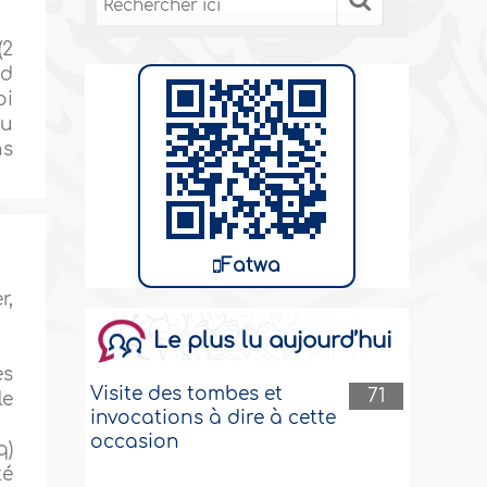
(2
nd
oi
ou
ns
Fatwa
r,
Le plus lu aujourd’hui
es
Visite des tombes et
71
le
invocations à dire à cette
occasion
q)
té