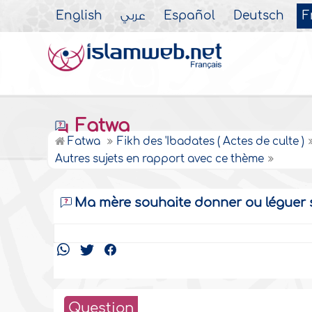
English
عربي
Español
Deutsch
F
Fatwa
Fatwa
Fikh des 'Ibadates ( Actes de culte )
Autres sujets en rapport avec ce thème
Ma mère souhaite donner ou léguer ses
Question