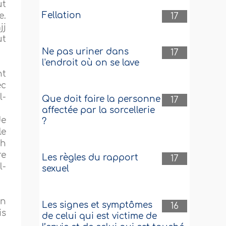
ut
Fellation
e.
17
jj
ut
Ne pas uriner dans
17
l'endroit où on se lave
nt
ec
l-
Que doit faire la personne
17
affectée par la sorcellerie
de
?
le
kh
re
Les règles du rapport
17
l-
sexuel
un
Les signes et symptômes
16
is
de celui qui est victime de