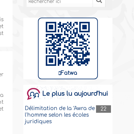
is
et
st
Fatwa
er
Le plus lu aujourd’hui
la
nt
Délimitation de la ‘Awra de
22
et
l'homme selon les écoles
juridiques