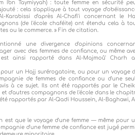
am Ibn Taymiyyah) : toute femme en sécurité pe
jouté : cela s'applique à tout voyage d'obéissanc
-Karabissi d'après Al-Chafi'i concernant le Ha
gnons (de l'école chaféite) ont étendu cela à to
tes ou le commerce. » Fin de citation.
ntionné une divergence d'opinions concerna
yager avec des femmes de confiance, ou même av
 est ainsi rapporté dans Al-Majmoû' Charh a
r pour un Hajj surérogatoire, ou pour un voyage 
ompagnie de femmes de confiance ou d'une seu
vis à ce sujet. Ils ont été rapportés par le Chei
et d'autres compagnons de l'école dans le chapit
t été rapportés par Al-Qadi Houssein, Al-Baghawi, A
tion est que le voyage d'une femme — même pour 
 compagnie d'une femme de confiance est jugé perm
 demeure minoritaire.