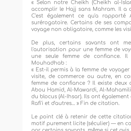
« Selon notre Cheikh (Cheikh al-Isl
accomplir le Hajj sans Mahram. Il a a
C'est également ce qu'a rapporté Al
surérogatoire. Certains de ses compa
voyage non obligatoire, comme les visi
De plus, certains savants ont me
l'autorisation pour une femme de vo
une seule femme de confiance. Il
Mouhadhab :
« Est-il permis à la femme de voyage
visite, de commerce ou autre, en c
femme de confiance ? Il existe deux a
Abou Hamid, Al-Mawardi, Al-Mahamili 
du blocus (Al-Ihsar). Ils ont égalemen
Rafi'i et d'autres... » Fin de citation.
Le point clé à retenir de cette cita
motif purement licite (séculier) — en
par certains savants, même si cet avis