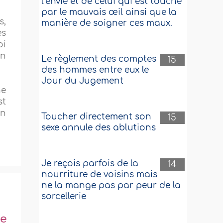
l’envie et de celui qui est touché
par le mauvais œil ainsi que la
s,
manière de soigner ces maux.
es
oi
en
Le règlement des comptes
15
des hommes entre eux le
Jour du Jugement
ne
st
on
Toucher directement son
15
sexe annule des ablutions
Je reçois parfois de la
14
nourriture de voisins mais
ne la mange pas par peur de la
sorcellerie
ne