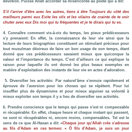
dévotion. Puisse Allah accorder sa miséricorde au poète qui a dit:
S'il t'arrive d'être avec les autres, tiens à être Toujours du côté des
meilleurs parmi eux Evite les vils et les vilains de crainte de te voir
chuter avec eux Dis moi qui tu fréquentes et je te dirais qui tu es.
4. Connaître comment vis-à-vis du temps, les pieux prédécesseurs
s'y prenaient:
En effet, la connaissance de leur vie ainsi que la
lecture de leurs biographies constituent un stimulant précieux pour
tout musulman désireux de faire un bon usage de son temps, étant
donné que ces prédécesseurs savaient mieux que quiconque la
valeur et l'importance du temps. C’est d’ailleurs ce qui explique la
raison pour laquelle ils ont donné les plus beaux exemples en
matière d’exploitation des instants de leur vie en actes d'adoration.
5. Diversifier les activités:
Par naturel'âme s'ennuie rapidement et
éprouve de l'aversion pour les choses qui se répètent. Pour lui
insuffler plus de dynamisme et pour mieux aiguiser sa volonté à
mieux exploiter son temps il y a lieu de diversifier ses activités.
6. Prendre conscience que le temps qui passe n'est ni compensable
ni récupérable:
En effet, chaque heure et chaque instant qui passent,
ne sont ni récupérables ni, encore moins, compensables. Tel est le
sens de ce que Al-Hasan a dit: «
Chaque jour qu'Allah crée s'adresse
au fils d'Adam en ces termes: « Ô fils d'Adam, je suis un jour