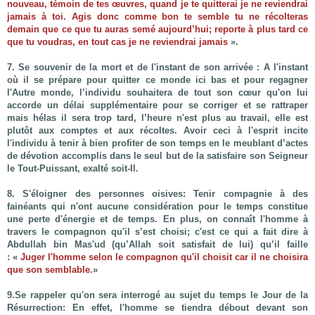
nouveau, témoin de tes œuvres, quand je te quitterai je ne reviendrai
jamais à toi. Agis donc comme bon te semble tu ne récolteras
demain que ce que tu auras semé aujourd’hui; reporte à plus tard ce
que tu voudras, en tout cas je ne reviendrai jamais
».
7. Se souvenir de la mort et de l'instant de son arrivée :
A l'instant
où il se prépare pour quitter ce monde ici bas et pour regagner
l'Autre monde, l’individu souhaitera de tout son cœur qu'on lui
accorde un délai supplémentaire pour se corriger et se rattraper
mais hélas il sera trop tard, l’heure n'est plus au travail, elle est
plutôt aux comptes et aux récoltes. Avoir ceci à l'esprit incite
l'individu à tenir à bien profiter de son temps en le meublant d’actes
de dévotion accomplis dans le seul but de la satisfaire son Seigneur
le Tout-Puissant, exalté soit-Il.
8. S'éloigner des personnes oisives:
Tenir compagnie à des
fainéants qui n'ont aucune considération pour le temps constitue
une perte d'énergie et de temps. En plus, on connaît l'homme à
travers le compagnon qu'il s’est choisi; c'est ce qui a fait dire à
Abdullah bin Mas'ud (qu’Allah soit satisfait de lui) qu’il faille
: «
Juger l'homme selon le compagnon qu'il choisit car il ne choisira
que son semblable.
»
9.Se rappeler qu'on sera interrogé au sujet du temps le Jour de la
Résurrection:
En effet, l'homme se tiendra débout devant son