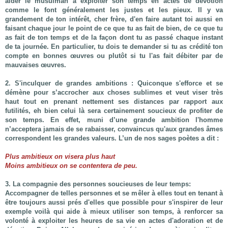
aider le musulman à exploiter son temps en actes de dévotion
comme le font généralement les justes et les pieux. Il y va
grandement de ton intérêt, cher frère, d'en faire autant toi aussi en
faisant chaque jour le point de ce que tu as fait de bien, de ce que tu
as fait de ton temps et de la façon dont tu as passé chaque instant
de ta journée. En particulier, tu dois te demander si tu as crédité ton
compte en bonnes œuvres ou plutôt si tu l'as fait débiter par de
mauvaises œuvres.
2. S'inculquer de grandes ambitions
: Quiconque s'efforce et se
démène pour s’accrocher aux choses sublimes et veut viser très
haut tout en prenant nettement ses distances par rapport aux
futilités, eh bien celui là sera certainement soucieux de profiter de
son temps. En effet, muni d’une grande ambition l'homme
n’acceptera jamais de se rabaisser, convaincus qu'aux grandes âmes
correspondent les grandes valeurs. L’un de nos sages poètes a dit :
Plus ambitieux on visera plus haut
Moins ambitieux on se contentera de peu.
3. La compagnie des personnes soucieuses de leur temps:
Accompagner de telles personnes et se mêler à elles tout en tenant à
être toujours aussi prés d'elles que possible pour s'inspirer de leur
exemple voilà qui aide à mieux utiliser son temps, à renforcer sa
volonté à exploiter les heures de sa vie en actes d'adoration et de