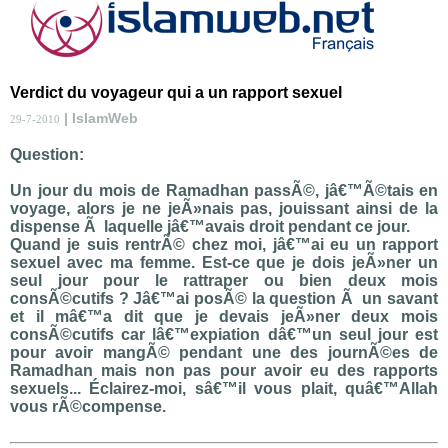
Verdict du voyageur qui a un rapport sexuel
| IslamWeb
29-7-2010
Question:
Un jour du mois de Ramadhan passÃ©, jâ€™Ã©tais en
voyage, alors je ne jeÃ»nais pas, jouissant ainsi de la
dispense Ã laquelle jâ€™avais droit pendant ce jour.
Quand je suis rentrÃ© chez moi, jâ€™ai eu un rapport
sexuel avec ma femme. Est-ce que je dois jeÃ»ner un
seul jour pour le rattraper ou bien deux mois
consÃ©cutifs ? Jâ€™ai posÃ© la question Ã un savant
et il mâ€™a dit que je devais jeÃ»ner deux mois
consÃ©cutifs car lâ€™expiation dâ€™un seul jour est
pour avoir mangÃ© pendant une des journÃ©es de
Ramadhan mais non pas pour avoir eu des rapports
sexuels... Éclairez-moi, sâ€™il vous plait, quâ€™Allah
vous rÃ©compense.