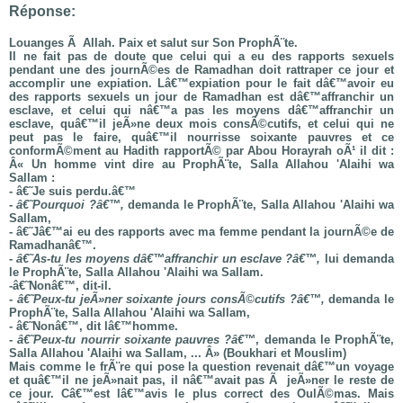
Réponse:
Louanges Ã Allah. Paix et salut sur Son ProphÃ¨te.
Il ne fait pas de doute que celui qui a eu des rapports sexuels
pendant une des journÃ©es de Ramadhan doit rattraper ce jour et
accomplir une expiation. Lâ€™expiation pour le fait dâ€™avoir eu
des rapports sexuels un jour de Ramadhan est dâ€™affranchir un
esclave, et celui qui nâ€™a pas les moyens dâ€™affranchir un
esclave, quâ€™il jeÃ»ne deux mois consÃ©cutifs, et celui qui ne
peut pas le faire, quâ€™il nourrisse soixante pauvres et ce
conformÃ©ment au Hadith rapportÃ© par Abou Horayrah oÃ¹ il dit :
Â« Un homme vint dire au ProphÃ¨te, Salla Allahou 'Alaihi wa
Sallam :
- â€˜Je suis perdu.â€™
- â€˜Pourquoi ?â€™,
demanda le ProphÃ¨te, Salla Allahou 'Alaihi wa
Sallam,
- â€˜Jâ€™ai eu des rapports avec ma femme pendant la journÃ©e de
Ramadhanâ€™.
- â€˜As-tu les moyens dâ€™affranchir un esclave ?â€™,
lui demanda
le ProphÃ¨te, Salla Allahou 'Alaihi wa Sallam.
-â€˜Nonâ€™, dit-il.
- â€˜Peux-tu jeÃ»ner soixante jours consÃ©cutifs ?â€™,
demanda le
ProphÃ¨te, Salla Allahou 'Alaihi wa Sallam,
- â€˜Nonâ€™, dit lâ€™homme.
- â€˜Peux-tu nourrir soixante pauvres ?â€™
, demanda le ProphÃ¨te,
Salla Allahou 'Alaihi wa Sallam, ... Â» (Boukhari et Mouslim)
Mais comme le frÃ¨re qui pose la question revenait dâ€™un voyage
et quâ€™il ne jeÃ»nait pas, il nâ€™avait pas Ã jeÃ»ner le reste de
ce jour. Câ€™est lâ€™avis le plus correct des OulÃ©mas. Mais