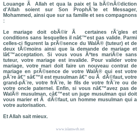
Louange Ã Allah et qua la paix et la bÃ©nÃ©diction
d'Allah soient sur Son ProphÃ¨te et Messager,
Mohammed, ainsi que sur sa famille et ses compagnons
:
Le mariage doit obÃ©ir Ã certaines rÃ¨gles et
conditions sans lesquelles il nâ€™est pas valide. Parmi
celles-ci figurent la prÃ©sence du WalÃ® (tuteur) et de
deux tÃ©moins ainsi que la demande de mariage et
lâ€™acceptation. Si vous vous Ãªtes mariÃ©e sans
tuteur, votre mariage est invalide. Pour valider votre
mariage, votre mari doit faire un nouveau contrat de
mariage en prÃ©sence de votre WalÃ® qui est votre
pÃ¨re â€“ sâ€™il est musulman â€“ ou Ã dÃ©faut, votre
grand-pÃ¨re, votre frÃ¨re, le fils de votre frÃ¨re ou de
votre oncle paternel. Enfin, si vous nâ€™avez pas de
WalÃ® musulman, câ€™est un juge musulman qui doit
vous marier et Ã dÃ©faut, un homme musulman qui a
votre autorisation.
Et Allah sait mieux.
www.islamweb.net