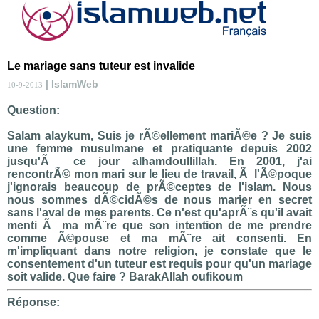
Le mariage sans tuteur est invalide
| IslamWeb
10-9-2013
Question:
Salam alaykum, Suis je rÃ©ellement mariÃ©e ? Je suis
une femme musulmane et pratiquante depuis 2002
jusqu'Ã ce jour alhamdoullillah. En 2001, j'ai
rencontrÃ© mon mari sur le lieu de travail, Ã l'Ã©poque
j'ignorais beaucoup de prÃ©ceptes de l'islam. Nous
nous sommes dÃ©cidÃ©s de nous marier en secret
sans l'aval de mes parents. Ce n'est qu'aprÃ¨s qu'il avait
menti Ã ma mÃ¨re que son intention de me prendre
comme Ã©pouse et ma mÃ¨re ait consenti. En
m'impliquant dans notre religion, je constate que le
consentement d'un tuteur est requis pour qu'un mariage
soit valide. Que faire ? BarakAllah oufikoum
Réponse: