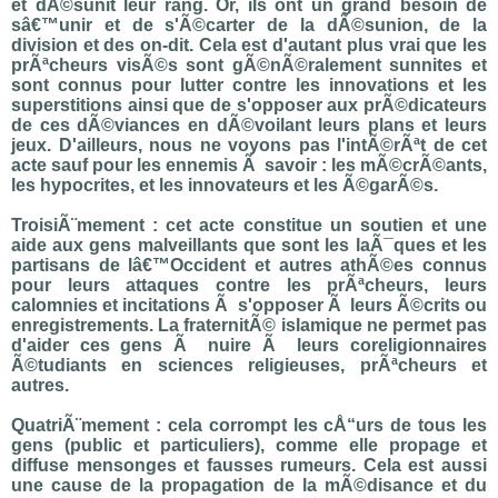
et dÃ©sunit leur rang. Or, ils ont un grand besoin de
sâ€™unir et de s'Ã©carter de la dÃ©sunion, de la
division et des on-dit. Cela est d'autant plus vrai que les
prÃªcheurs visÃ©s sont gÃ©nÃ©ralement sunnites et
sont connus pour lutter contre les innovations et les
superstitions ainsi que de s'opposer aux prÃ©dicateurs
de ces dÃ©viances en dÃ©voilant leurs plans et leurs
jeux. D'ailleurs, nous ne voyons pas l'intÃ©rÃªt de cet
acte sauf pour les ennemis Ã savoir : les mÃ©crÃ©ants,
les hypocrites, et les innovateurs et les Ã©garÃ©s.
TroisiÃ¨mement : cet acte constitue un soutien et une
aide aux gens malveillants que sont les laÃ¯ques et les
partisans de lâ€™Occident et autres athÃ©es connus
pour leurs attaques contre les prÃªcheurs, leurs
calomnies et incitations Ã s'opposer Ã leurs Ã©crits ou
enregistrements. La fraternitÃ© islamique ne permet pas
d'aider ces gens Ã nuire Ã leurs coreligionnaires
Ã©tudiants en sciences religieuses, prÃªcheurs et
autres.
QuatriÃ¨mement : cela corrompt les cÅ“urs de tous les
gens (public et particuliers), comme elle propage et
diffuse mensonges et fausses rumeurs. Cela est aussi
une cause de la propagation de la mÃ©disance et du