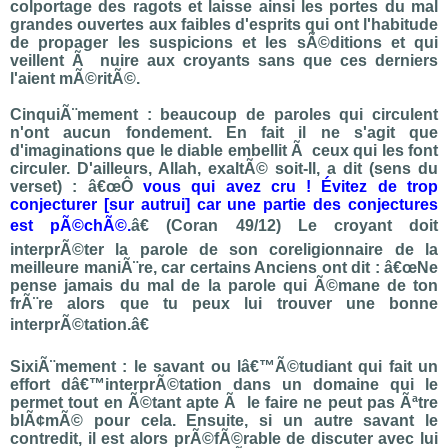
colportage des ragots et laisse ainsi les portes du mal
grandes ouvertes aux faibles d'esprits qui ont l'habitude
de propager les suspicions et les sÃ©ditions et qui
veillent Ã nuire aux croyants sans que ces derniers
l'aient mÃ©ritÃ©.
CinquiÃ¨mement : beaucoup de paroles qui circulent
n'ont aucun fondement. En fait il ne s'agit que
d'imaginations que le diable embellit Ã ceux qui les font
circuler. D'ailleurs, Allah, exaltÃ© soit-Il, a dit (sens du
verset) : â€œÔ
vous qui avez cru ! Évitez de trop
conjecturer [sur autrui] car une partie des conjectures
est pÃ©chÃ©.
â€ (Coran 49/12) Le croyant doit
interprÃ©ter la parole de son coreligionnaire de la
meilleure maniÃ¨re, car certains Anciens ont dit : â€œNe
pense jamais du mal de la parole qui Ã©mane de ton
frÃ¨re alors que tu peux lui trouver une bonne
interprÃ©tation.â€
SixiÃ¨mement : le savant ou lâ€™Ã©tudiant qui fait un
effort dâ€™interprÃ©tation dans un domaine qui le
permet tout en Ã©tant apte Ã le faire ne peut pas Ãªtre
blÃ¢mÃ© pour cela. Ensuite, si un autre savant le
contredit, il est alors prÃ©fÃ©rable de discuter avec lui