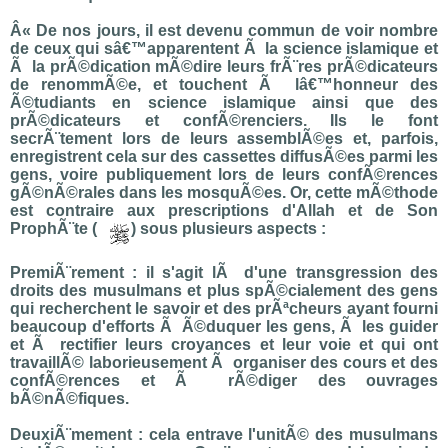
Â« De nos jours, il est devenu commun de voir nombre
de ceux qui sâ€™apparentent Ã la science islamique et
Ã la prÃ©dication mÃ©dire leurs frÃ¨res prÃ©dicateurs
de renommÃ©e, et touchent Ã lâ€™honneur des
Ã©tudiants en science islamique ainsi que des
prÃ©dicateurs et confÃ©renciers. Ils le font
secrÃ¨tement lors de leurs assemblÃ©es et, parfois,
enregistrent cela sur des cassettes diffusÃ©es parmi les
gens, voire publiquement lors de leurs confÃ©rences
gÃ©nÃ©rales dans les mosquÃ©es. Or, cette mÃ©thode
est contraire aux prescriptions d'Allah et de Son
ProphÃ¨te (
) sous plusieurs aspects :
PremiÃ¨rement : il s'agit lÃ d'une transgression des
droits des musulmans et plus spÃ©cialement des gens
qui recherchent le savoir et des prÃªcheurs ayant fourni
beaucoup d'efforts Ã Ã©duquer les gens, Ã les guider
et Ã rectifier leurs croyances et leur voie et qui ont
travaillÃ© laborieusement Ã organiser des cours et des
confÃ©rences et Ã rÃ©diger des ouvrages
bÃ©nÃ©fiques.
DeuxiÃ¨mement : cela entrave l'unitÃ© des musulmans