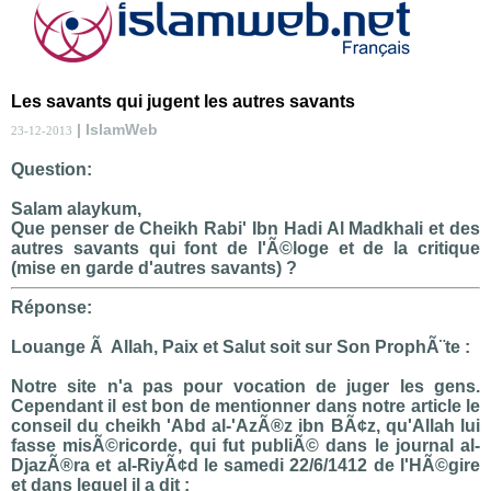
Les savants qui jugent les autres savants
| IslamWeb
23-12-2013
Question:
Salam alaykum,
Que penser de Cheikh Rabi' Ibn Hadi Al Madkhali et des
autres savants qui font de l'Ã©loge et de la critique
(mise en garde d'autres savants) ?
Réponse:
Louange Ã Allah, Paix et Salut soit sur Son ProphÃ¨te :
Notre site n'a pas pour vocation de juger les gens.
Cependant il est bon de mentionner dans notre article le
conseil du cheikh 'Abd al-'AzÃ®z ibn BÃ¢z, qu'Allah lui
fasse misÃ©ricorde, qui fut publiÃ© dans le journal al-
DjazÃ®ra et al-RiyÃ¢d le samedi 22/6/1412 de l'HÃ©gire
et dans lequel il a dit :