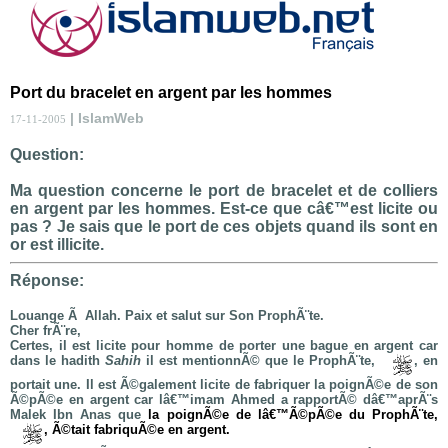
Port du bracelet en argent par les hommes
| IslamWeb
17-11-2005
Question:
Ma question concerne le port de bracelet et de colliers
en argent par les hommes. Est-ce que câ€™est licite ou
pas ? Je sais que le port de ces objets quand ils sont en
or est illicite.
Réponse:
Louange Ã Allah. Paix et salut sur Son ProphÃ¨te.
Cher frÃ¨re,
Certes, il est licite pour homme de porter une bague en argent car
dans le hadith
Sahih
il est mentionnÃ© que le ProphÃ¨te,
, en
portait une. Il est Ã©galement licite de fabriquer la poignÃ©e de son
Ã©pÃ©e en argent car lâ€™imam Ahmed a rapportÃ© dâ€™aprÃ¨s
Malek Ibn Anas que
la poignÃ©e de lâ€™Ã©pÃ©e du ProphÃ¨te,
, Ã©tait fabriquÃ©e en argent.