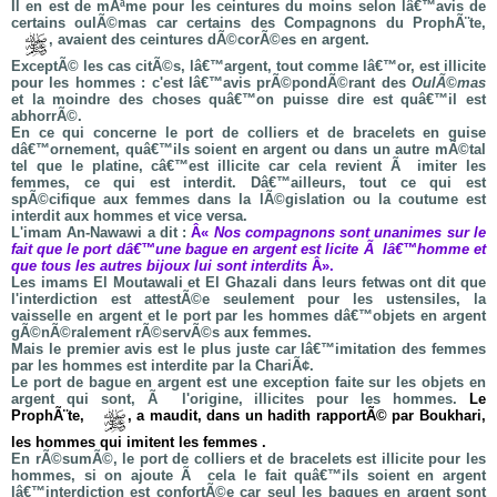
Il en est de mÃªme pour les ceintures du moins selon lâ€™avis de
certains oulÃ©mas car certains des Compagnons du ProphÃ¨te,
, avaient des ceintures dÃ©corÃ©es en argent.
ExceptÃ© les cas citÃ©s, lâ€™argent, tout comme lâ€™or, est illicite
pour les hommes : c'est lâ€™avis prÃ©pondÃ©rant des
OulÃ©mas
et la moindre des choses quâ€™on puisse dire est quâ€™il est
abhorrÃ©.
En ce qui concerne le port de colliers et de bracelets en guise
dâ€™ornement, quâ€™ils soient en argent ou dans un autre mÃ©tal
tel que le platine, câ€™est illicite car cela revient Ã imiter les
femmes, ce qui est interdit. Dâ€™ailleurs, tout ce qui est
spÃ©cifique aux femmes dans la lÃ©gislation ou la coutume est
interdit aux hommes et vice versa.
L'imam An-Nawawi a dit :
Â«
Nos compagnons sont unanimes sur le
fait que le port dâ€™une bague en argent est licite Ã lâ€™homme et
que tous les autres bijoux lui sont interdits
Â».
Les imams El Moutawali et El Ghazali dans leurs fetwas ont dit que
l'interdiction est attestÃ©e seulement pour les ustensiles, la
vaisselle en argent et le port par les hommes dâ€™objets en argent
gÃ©nÃ©ralement rÃ©servÃ©s aux femmes.
Mais le premier avis est le plus juste car lâ€™imitation des femmes
par les hommes est interdite par la ChariÃ¢.
Le port de bague en argent est une exception faite sur les objets en
argent qui sont, Ã l'origine, illicites pour les hommes.
Le
ProphÃ¨te,
, a maudit, dans un hadith rapportÃ© par Boukhari,
les hommes qui imitent les femmes
.
En rÃ©sumÃ©, le port de colliers et de bracelets est illicite pour les
hommes, si on ajoute Ã cela le fait quâ€™ils soient en argent
lâ€™interdiction est confortÃ©e car seul les bagues en argent sont