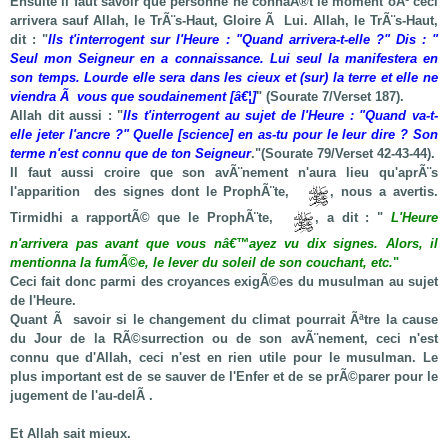
Ensuite il faut savoir que personne ne connaÃ®t le moment oÃ¹ ceci
arrivera sauf Allah, le TrÃ¨s-Haut, Gloire Ã Lui. Allah, le TrÃ¨s-Haut,
dit : "
Ils t'interrogent sur l'Heure : "Quand arrivera-t-elle ?" Dis : "
Seul mon Seigneur en a connaissance. Lui seul la manifestera en
son temps. Lourde elle sera dans les cieux et (sur) la terre et elle ne
viendra Ã vous que soudainement
[â€¦]
" (Sourate 7/Verset 187).
Allah dit aussi : "
Ils t'interrogent au sujet de l'Heure : "Quand va-t-
elle jeter l'ancre
?"
Quelle [science] en as-tu pour le leur dire ?
Son
terme n'est connu que de ton Seigneur
."(Sourate 79/Verset 42-43-44).
Il faut aussi croire que son avÃ¨nement n'aura lieu qu'aprÃ¨s
l'apparition des signes dont le ProphÃ¨te,
, nous a avertis.
Tirmidhi a rapportÃ© que le ProphÃ¨te,
, a dit : "
L'Heure
n'arrivera pas avant que vous nâ€™ayez vu dix signes. Alors, il
mentionna la fumÃ©e, le lever du soleil de son couchant, etc.
"
Ceci fait donc parmi des croyances exigÃ©es du musulman au sujet
de l'Heure.
Quant Ã savoir si le changement du climat pourrait Ãªtre la cause
du Jour de la RÃ©surrection ou de son avÃ¨nement, ceci n'est
connu que d'Allah, ceci n'est en rien utile pour le musulman. Le
plus important est de se sauver de l'Enfer et de se prÃ©parer pour le
jugement de l'au-delÃ .
Et Allah sait mieux.