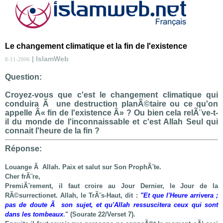
Le changement climatique et la fin de l'existence
| IslamWeb
8-11-2006
Question:
Croyez-vous que c'est le changement climatique qui
conduira Ã une destruction planÃ©taire ou ce qu'on
appelle Â« fin de l'existence Â» ? Ou bien cela relÃ¨ve-t-
il du monde de l'inconnaissable et c'est Allah Seul qui
connait l'heure de la fin ?
Réponse:
Louange Ã Allah. Paix et salut sur Son ProphÃ¨te.
Cher frÃ¨re,
PremiÃ¨rement, il faut croire au Jour Dernier, le Jour de la
RÃ©surrectionet. Allah, le TrÃ¨s-Haut, dit :
"
Et que l'Heure arrivera ;
pas de doute Ã son sujet, et qu'Allah ressuscitera ceux qui sont
dans les tombeaux
." (Sourate 22/Verset 7).