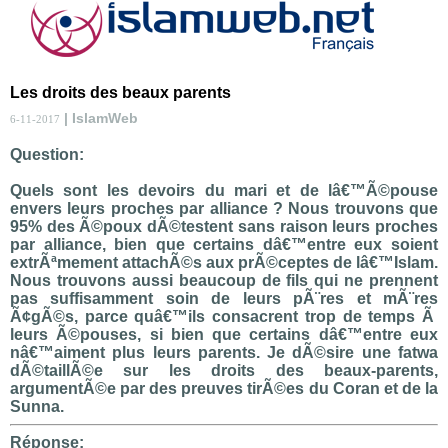
Les droits des beaux parents
| IslamWeb
6-11-2017
Question:
Quels sont les devoirs du mari et de lâ€™Ã©pouse
envers leurs proches par alliance ? Nous trouvons que
95% des Ã©poux dÃ©testent sans raison leurs proches
par alliance, bien que certains dâ€™entre eux soient
extrÃªmement attachÃ©s aux prÃ©ceptes de lâ€™Islam.
Nous trouvons aussi beaucoup de fils qui ne prennent
pas suffisamment soin de leurs pÃ¨res et mÃ¨res
Ã¢gÃ©s, parce quâ€™ils consacrent trop de temps Ã
leurs Ã©pouses, si bien que certains dâ€™entre eux
nâ€™aiment plus leurs parents. Je dÃ©sire une fatwa
dÃ©taillÃ©e sur les droits des beaux-parents,
argumentÃ©e par des preuves tirÃ©es du Coran et de la
Sunna.
Réponse: