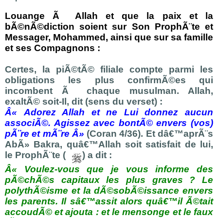
Louange Ã Allah et que la paix et la
bÃ©nÃ©diction soient sur Son ProphÃ¨te et
Messager, Mohammed, ainsi que sur sa famille
et ses Compagnons :
Certes, la piÃ©tÃ© filiale compte parmi les
obligations les plus confirmÃ©es qui
incombent Ã chaque musulman. Allah,
exaltÃ© soit-Il, dit (sens du verset) :
Â« Adorez Allah et ne Lui donnez aucun
associÃ©. Agissez avec bontÃ© envers (vos)
pÃ¨re et mÃ¨re Â»
(Coran 4/36). Et d
â€™aprÃ¨s
AbÃ» Bakra, quâ€™Allah soit satisfait de lui,
le ProphÃ¨te (
) a dit :
Â« Voulez-vous que je vous informe des
pÃ©chÃ©s capitaux les plus graves ? Le
polythÃ©isme et la dÃ©sobÃ©issance envers
les parents. Il sâ€™assit alors quâ€™il Ã©tait
accoudÃ© et ajouta : et le mensonge et le faux