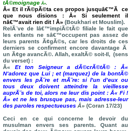
tÃ©moignage
Â»
.
Â« Et il rÃ©pÃ©ta ces propos jusquâ€™Ã ce
que nous disions : Â« Si seulement il
nâ€™avait rien dit ! Â»
(Boukhari et Mouslim).
RelÃ¨ve de lâ€™impiÃ©tÃ© filiale le fait que
les enfants ne sâ€™occupent pas assez de
leurs parents Ã¢gÃ©s, car les droits de ces
derniers se confirment encore davantage Ã
un Ã¢ge avancÃ©. Allah, exaltÃ© soit-Il,
(sens
du verset) :
Â«
Et ton Seigneur a dÃ©crÃ©tÃ© : Â«
N'adorez que Lui ; et (marquez) de la bontÃ©
envers les pÃ¨re et mÃ¨re: si l'un d'eux ou
tous deux doivent atteindre la vieillesse
auprÃ¨s de toi, alors ne leur dis point : Â« Fi !
Â» et ne les brusque pas, mais adresse-leur
des paroles respectueuses
Â»
(Coran 17/23)
Ceci en ce qui concerne le devoir du
musulman envers ses parents. Quant au