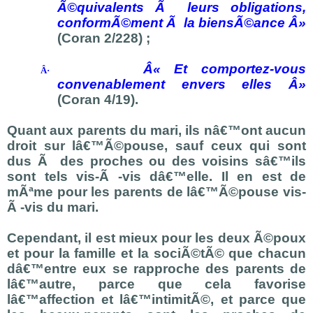
Ã©quivalents Ã leurs obligations,
conformÃ©ment Ã la biensÃ©ance Â»
(Coran 2/228) ;
Â« Et comportez-vous
Â·
convenablement envers elles Â»
(Coran 4/19).
Quant aux parents du mari, ils nâ€™ont aucun
droit sur lâ€™Ã©pouse, sauf ceux qui sont
dus Ã des proches ou des voisins sâ€™ils
sont tels vis-Ã -vis dâ€™elle. Il en est de
mÃªme pour les parents de lâ€™Ã©pouse vis-
Ã -vis du mari.
Cependant, il est mieux pour les deux Ã©poux
et pour la famille et la sociÃ©tÃ© que chacun
dâ€™entre eux se rapproche des parents de
lâ€™autre, parce que cela favorise
lâ€™affection et lâ€™intimitÃ©, et parce que