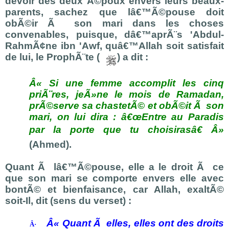
devoir des deux Ã©poux envers leurs beaux-
parents, sachez que lâ€™Ã©pouse doit
obÃ©ir Ã son mari dans les choses
convenables, puisque, dâ€™aprÃ¨s 'Abdul-
RahmÃ¢ne ibn 'Awf, quâ€™Allah soit satisfait
de lui, le ProphÃ¨te (
) a dit :
Â« Si
une femme accomplit les cinq
priÃ¨res, jeÃ»ne le mois de Ramadan,
prÃ©serve sa chastetÃ© et obÃ©it Ã son
mari, on lui dira : â€œEntre au Paradis
par la porte que tu choisirasâ€ Â»
(Ahmed).
Quant Ã lâ€™Ã©pouse, elle a le droit Ã ce
que son mari se comporte envers elle avec
bontÃ© et bienfaisance, car Allah, exaltÃ©
soit-Il, dit (sens du verset) :
Â«
Quant Ã elles, elles ont des droits
Â·