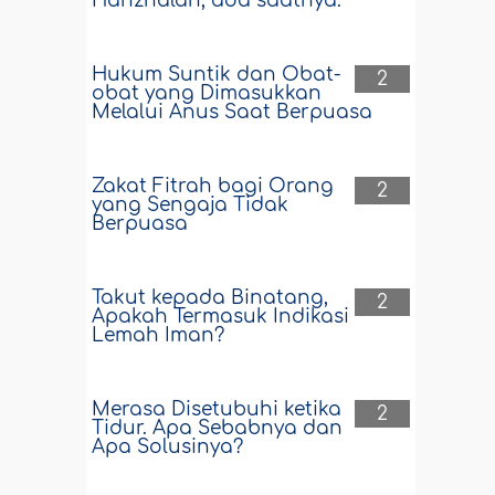
Hanzhalah, ada saatnya."
Hukum Suntik dan Obat-
2
obat yang Dimasukkan
Melalui Anus Saat Berpuasa
Zakat Fitrah bagi Orang
2
yang Sengaja Tidak
Berpuasa
Takut kepada Binatang,
2
Apakah Termasuk Indikasi
Lemah Iman?
Merasa Disetubuhi ketika
2
Tidur. Apa Sebabnya dan
Apa Solusinya?