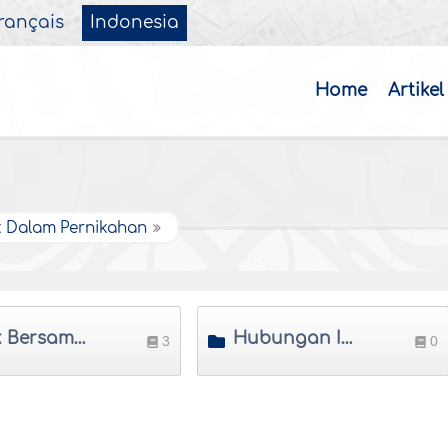
rançais
Indonesia
Home
Artikel
 Dalam Pernikahan
Hak Bersama Suami dan Istri
Hubungan Intim Yang Dibenarkan Dalam Pernikahan
3
0