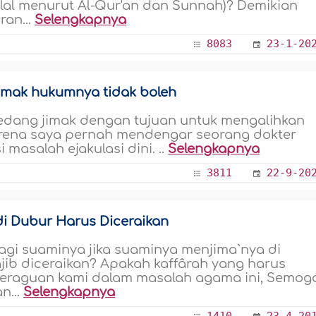
alal menurut Al-Qur'an dan Sunnah)? Demikian
ran...
Selengkapnya
8083
23-1-20
imak hukumnya tidak boleh
edang jimak dengan tujuan untuk mengalihkan
 Karena saya pernah mendengar seorang dokter
masalah ejakulasi dini. ..
Selengkapnya
3811
22-9-20
 di Dubur Harus Diceraikan
i suaminya jika suaminya menjima`nya di
ib diceraikan? Apakah kaffârah yang harus
 keraguan kami dalam masalah agama ini, Semog
n...
Selengkapnya