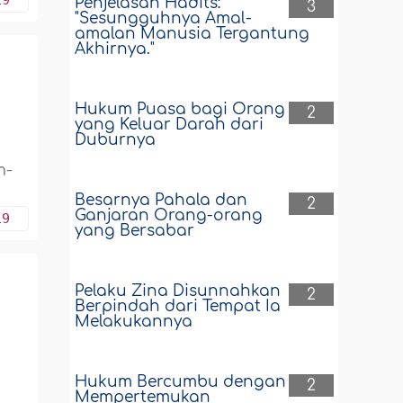
19
Penjelasan Hadits:
3
"Sesungguhnya Amal-
amalan Manusia Tergantung
Akhirnya."
Hukum Puasa bagi Orang
2
yang Keluar Darah dari
Duburnya
m-
Besarnya Pahala dan
2
Ganjaran Orang-orang
19
yang Bersabar
Pelaku Zina Disunnahkan
2
Berpindah dari Tempat Ia
Melakukannya
Hukum Bercumbu dengan
2
Mempertemukan