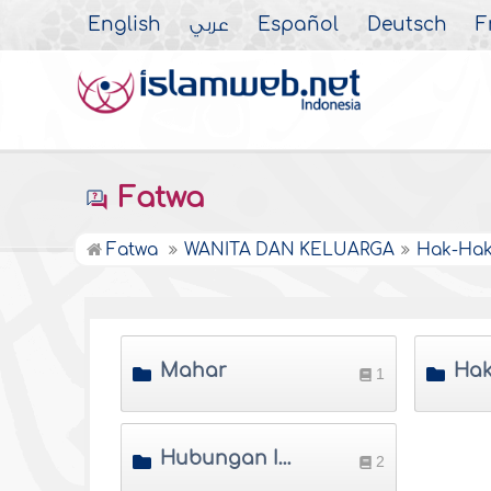
English
عربي
Español
Deutsch
F
Fatwa
Fatwa
WANITA DAN KELUARGA
Hak-Hak
Mahar
1
Hubungan Intim Yang Dilarang Dalam Pernikahan
2