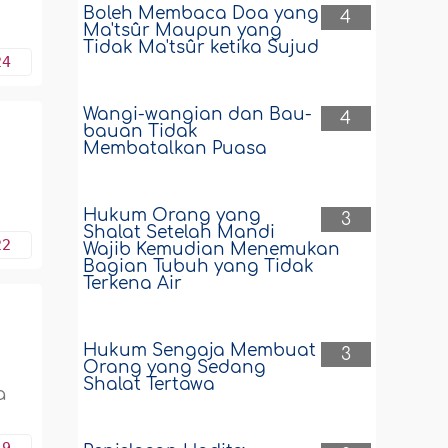
Boleh Membaca Doa yang
4
Ma'tsûr Maupun yang
Tidak Ma'tsûr ketika Sujud
24
Wangi-wangian dan Bau-
4
bauan Tidak
Membatalkan Puasa
Hukum Orang yang
3
Shalat Setelah Mandi
22
Wajib Kemudian Menemukan
Bagian Tubuh yang Tidak
Terkena Air
Hukum Sengaja Membuat
3
Orang yang Sedang
Shalat Tertawa
a