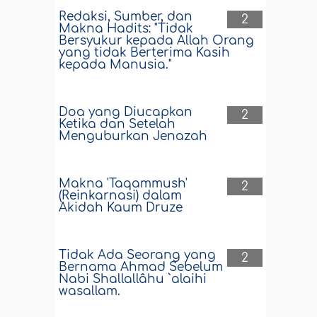
Redaksi, Sumber, dan
2
Makna Hadits: "Tidak
Bersyukur kepada Allah Orang
yang tidak Berterima Kasih
kepada Manusia."
Doa yang Diucapkan
2
Ketika dan Setelah
Menguburkan Jenazah
Makna 'Taqammush'
2
(Reinkarnasi) dalam
Akidah Kaum Druze
Tidak Ada Seorang yang
2
Bernama Ahmad Sebelum
Nabi Shallallâhu `alaihi
wasallam.