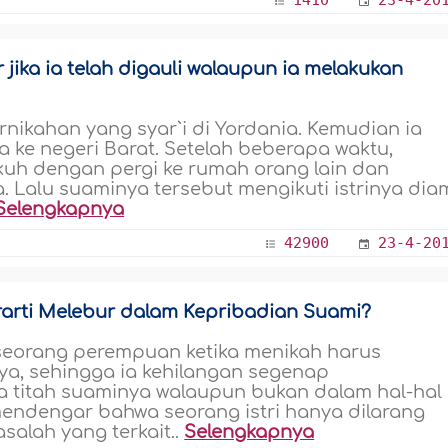
1410
23-4-20
ika ia telah digauli walaupun ia melakukan
ikahan yang syar`i di Yordania. Kemudian ia
a ke negeri Barat. Setelah beberapa waktu,
ngkuh dengan pergi ke rumah orang lain dan
 Lalu suaminya tersebut mengikuti istrinya dia
Selengkapnya
42900
23-4-20
rarti Melebur dalam Kepribadian Suami?
 seorang perempuan ketika menikah harus
, sehingga ia kehilangan segenap
 titah suaminya walaupun bukan dalam hal-hal
mendengar bahwa seorang istri hanya dilarang
alah yang terkait..
Selengkapnya