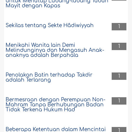
untuk Menutup Lubang-lubang Tubuh
Mayit dengan Kapas
Sekilas tentang Sekte Hâdiwiyyah
1
Menikahi Wanita lain Demi
1
Melindunginya dan Mengasuh Anak-
anaknya adalah Berpahala
Penolakan Batin terhadap Takdir
1
adalah Terlarang
Bermesraan dengan Perempuan Non-
1
Mahram Tanpa Berhubungan Badan
Tidak Terkena Hukum Had
Beberapa Ketentuan dalam Mencintai
1