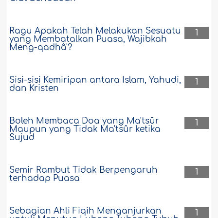
Ragu Apakah Telah Melakukan Sesuatu
1
yang Membatalkan Puasa, Wajibkah
Meng-qadhâ'?
Sisi-sisi Kemiripan antara Islam, Yahudi,
1
dan Kristen
Boleh Membaca Doa yang Ma'tsûr
1
Maupun yang Tidak Ma'tsûr ketika
Sujud
Semir Rambut Tidak Berpengaruh
1
terhadap Puasa
Sebagian Ahli Fiqih Menganjurkan
1