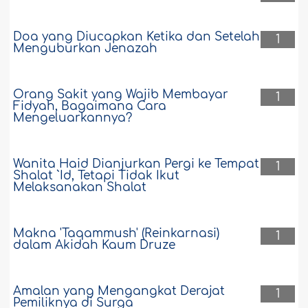
Doa yang Diucapkan Ketika dan Setelah
1
Menguburkan Jenazah
Orang Sakit yang Wajib Membayar
1
Fidyah, Bagaimana Cara
Mengeluarkannya?
Wanita Haid Dianjurkan Pergi ke Tempat
1
Shalat `Id, Tetapi Tidak Ikut
Melaksanakan Shalat
Makna 'Taqammush' (Reinkarnasi)
1
dalam Akidah Kaum Druze
Amalan yang Mengangkat Derajat
1
Pemiliknya di Surga