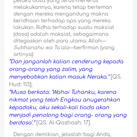
pelaku dosa yang terus-menerus
melakukannya, karena tetap berteman
dengan mereka mengandung makna
keridhaan terhadap apa yang mereka
lakukan. Ridha terhadap suatu maksiat
(dosa) adalah maksiat, sebagaimana
ditegaskan oleh para ulama. Allah—
Subhanahu wa Ta`ala
—berfirman (yang
artinya):
“Dan janganlah kalian cenderung kepada
orang-orang yang zalim, yang
menyebabkan kalian masuk Neraka.”
[QS.
Hud: 113];
“Musa berkata: ‘Wahai Tuhanku, karena
nikmat yang telah Engkau anugerahkan
kepadaku, aku sekali-kali tiada akan
menjadi penolong bagi orang- orang yang
berdosa'.”
[QS. Al-Qashash: 17].
Dengan demikian, jelaslah bagi Anda,