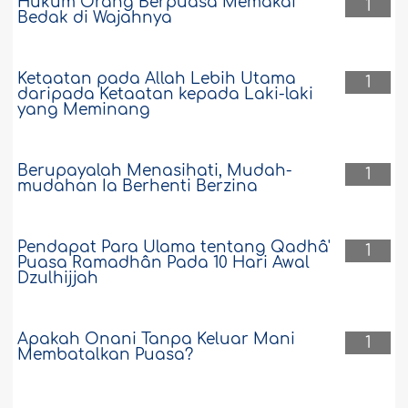
Hukum Orang Berpuasa Memakai
1
Bedak di Wajahnya
Ketaatan pada Allah Lebih Utama
1
daripada Ketaatan kepada Laki-laki
yang Meminang
Berupayalah Menasihati, Mudah-
1
mudahan Ia Berhenti Berzina
Pendapat Para Ulama tentang Qadhâ'
1
Puasa Ramadhân Pada 10 Hari Awal
Dzulhijjah
Apakah Onani Tanpa Keluar Mani
1
Membatalkan Puasa?