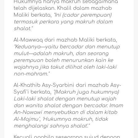
Hukumnya hanya makruh sebagaimana
telah dijelaskan. Khalil dalam mazhab
Maliki berkata,
"Ini (cadar perempuan)
termasuk perkara yang makruh dalam
shalat."
Al-Mawwaq
dari mazhab Maliki berkata,
"Keduanya—yaitu bercadar dan menutup
mulut—adalah makruh, dan seorang
perempuan boleh menurunkan kain ke
wajahnya jika takut dilihat oleh laki-laki
non-mahram."
Al-Khathib Asy-Syarbini dari mazhab Asy-
Syafi`i berkata,
"(Makruh juga hukumnya)
Laki-laki shalat dengan menutup wajah
dan wanita shalat dengan bercadar. Imam
An-Nawawi menyebutkan di dalam kitab
Al-Majmu`, 'Hukumnya makruh, tidak
menghalangi sahnya shalat'."
Kecuali apabila seseorang sujud dengan