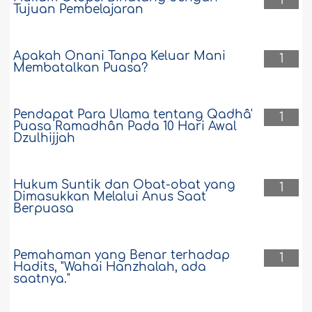
1
Tujuan Pembelajaran
Apakah Onani Tanpa Keluar Mani
1
Membatalkan Puasa?
Pendapat Para Ulama tentang Qadhâ'
1
Puasa Ramadhân Pada 10 Hari Awal
Dzulhijjah
Hukum Suntik dan Obat-obat yang
1
Dimasukkan Melalui Anus Saat
Berpuasa
Pemahaman yang Benar terhadap
1
Hadits, "Wahai Hanzhalah, ada
saatnya."