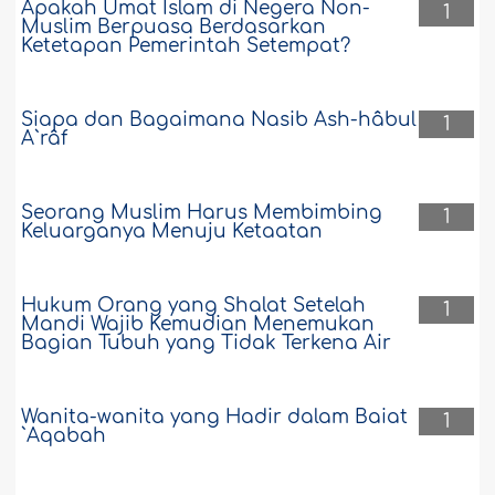
Apakah Umat Islam di Negera Non-
1
Muslim Berpuasa Berdasarkan
Ketetapan Pemerintah Setempat?
Siapa dan Bagaimana Nasib Ash-hâbul
1
A`râf
Seorang Muslim Harus Membimbing
1
Keluarganya Menuju Ketaatan
Hukum Orang yang Shalat Setelah
1
Mandi Wajib Kemudian Menemukan
Bagian Tubuh yang Tidak Terkena Air
Wanita-wanita yang Hadir dalam Baiat
1
`Aqabah